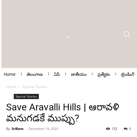
Home
తెలంగాణ
ఏపీ
జాతీయం
ప్రత్యేకం
ట్రెండింగ్
Home
Special Stories
Special Stories
Save Aravalli Hills | ఆరావళి
మనుగడకే ముప్పు?
By
SriRam
-
December 19, 2025
132
0