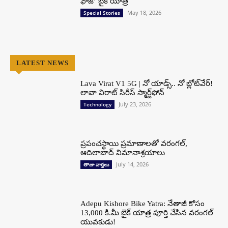
ఫౌజ్’ బైక్ యాత్ర
May 18, 2026
Special Stories
LATEST NEWS
Lava Virat V1 5G | నో యాడ్స్.. నో బ్లోట్‌వేర్!
లావా విరాట్ సిరీస్ స్మార్ట్‌ఫోన్​
July 23, 2026
Technology
ప్రపంచస్థాయి ప్రమాణాలతో వరంగల్,
ఆదిలాబాద్ విమానాశ్రయాలు
July 14, 2026
తాజా వార్తలు
Adepu Kishore Bike Yatra: నేతాజీ కోసం
13,000 కి.మీ బైక్ యాత్ర పూర్తి చేసిన వరంగల్
యువకుడు!