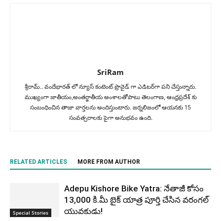
SriRam
శ్రీరామ్‌.. వందేభారత్ లో న్యూస్ కంటెంట్ ప్రొవైడ్ గా ఎడిటర్‌గా పని చేస్తున్నారు.
ముఖ్యంగా జాతీయం,అంత‌ర్జాతీయ అంశాల‌తోపాటు తెలంగాణ, ఆంధ్ర‌ప్ర‌దేశ్‌ కు
సంబంధించిన తాజా వార్తల‌ను అందిస్తుంటారు. జర్నలిజంలో ఆయ‌న‌కు 15
సంవత్సరాలకు పైగా అనుభవం ఉంది.
RELATED ARTICLES
MORE FROM AUTHOR
Adepu Kishore Bike Yatra: నేతాజీ కోసం
13,000 కి.మీ బైక్ యాత్ర పూర్తి చేసిన వరంగల్
యువకుడు!
Special Stories