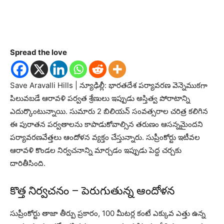
Spread the love
Save Aravalli Hills | న్యూఢిల్లీ: భారతదేశ పర్యావరణ వెన్నెముకగా
పిలువబడే ఆరావళి పర్వత శ్రేణులు ఇప్పుడు అస్తిత్వ పోరాటాన్ని
ఎదుర్కొంటున్నాయి. సుమారు 2 బిలియన్ సంవత్సరాల చరిత్ర కలిగిన
ఈ పురాతన పర్వతాలను కాపాడుకోవాల్సిన తరుణం ఆసన్నమైందని
పర్యావరణవేత్తలు ఆందోళన వ్యక్తం చేస్తున్నారు. సుప్రీంకోర్టు ఇటీవల
ఆరావళి కొండల నిర్వచనాన్ని మార్చడం ఇప్పుడు పెద్ద చర్చకు
దారితీసింది.
కొత్త నిర్వచనం – పెరుగుతున్న ఆందోళన
సుప్రీంకోర్టు తాజా తీర్పు ప్రకారం, 100 మీటర్ల కంటే ఎక్కువ ఎత్తు ఉన్న