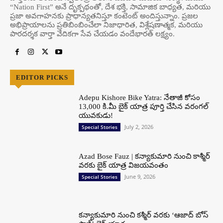
“Nation First” అనే దృక్పథంతో, దేశ భక్తి, సామాజిక బాధ్యత, మరియు
ప్రజా అవగాహనకు ప్రాధాన్యతనిస్తూ కంటెంట్ అందిస్తున్నాం. ప్రజల
అభిప్రాయాలను ప్రతిబింబించేలా నిజాధారిత, విశ్లేషణాత్మక, మరియు
పారదర్శక వార్తా వేదికగా సేవ చేయడం వందేభార‌త్ ల‌క్ష్యం.
EDITOR PICKS
Adepu Kishore Bike Yatra: నేతాజీ కోసం
13,000 కి.మీ బైక్ యాత్ర పూర్తి చేసిన వరంగల్
యువకుడు!
July 2, 2026
Special Stories
Azad Bose Fauz | కన్యాకుమారి నుంచి కాశ్మీర్
వరకు బైక్ యాత్ర విజయవంతం
June 9, 2026
Special Stories
కన్యాకుమారి నుంచి కశ్మీర్ వరకు ‘ఆజాద్ బోస్