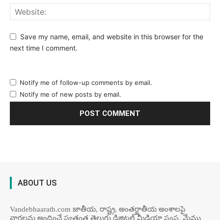
Save my name, email, and website in this browser for the
next time I comment.
Notify me of follow-up comments by email.
Notify me of new posts by email.
ABOUT US
Vandebhaarath.com జాతీయ, రాష్ట్ర, అంతర్జాతీయ అంశాలపై
వార్తలను అందించే స్వతంత్ర తెలుగు డిజిటల్ మీడియా సంస్థ. మేము