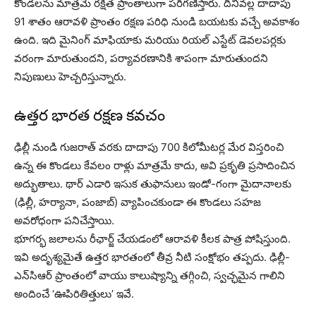
కొండలను మాత్రమే రక్షిత ప్రాంతాలుగా పరిగణిస్తారు. దీనివల్ల దాదాపు
91 శాతం ఆరావళి ప్రాంతం రక్షణ పరిధి నుండి బయటకు వచ్చే అవకాశం
ఉంది. ఇది మైనింగ్ మాఫియాకు మరియు రియల్ ఎస్టేట్ డెవలపర్లకు
వరంగా మారుతుందని, పర్యావరణానికి శాపంగా మారుతుందని
నిపుణులు హెచ్చరిస్తున్నారు.
ఉత్తర భారత రక్షణ కవచం
ఢిల్లీ నుండి గుజరాత్ వరకు దాదాపు 700 కిలోమీటర్ల మేర విస్తరించి
ఉన్న ఈ కొండలు కేవలం రాళ్లు మాత్రమే కాదు, అవి ప్రకృతి ప్రసాదించిన
అద్భుతాలు. థార్ ఎడారి ఇసుక తుఫానులు ఇండో-గంగా మైదానాలకు
(ఢిల్లీ, హర్యానా, పంజాబ్) వ్యాపించకుండా ఈ కొండలు సహజ
అవరోధంగా పనిచేస్తాయి.
భూగర్భ జలాలను రీఛార్జ్ చేయడంలో ఆరావళి కీలక పాత్ర పోషిస్తుంది.
ఇవి అదృశ్యమైతే ఉత్తర భారతంలో తీవ్ర నీటి సంక్షోభం తప్పదు. ఢిల్లీ-
ఎన్‌సిఆర్ ప్రాంతంలో వాయు కాలుష్యాన్ని తగ్గించి, స్వచ్ఛమైన గాలిని
అందించే ‘ఊపిరితిత్తులు’ ఇవే.