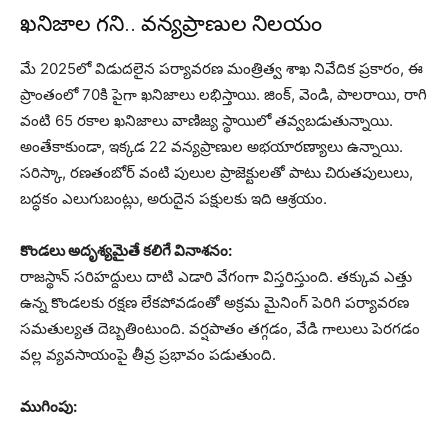
ఖనిజాల గని.. వన్యప్రాణుల నిలయం
మే 2025లో విడుదలైన పర్యావరణ మంత్రిత్వ శాఖ నివేదిక ప్రకారం, ఈ
ప్రాంతంలో 70కి పైగా ఖనిజాలు లభిస్తాయి. జింక్, వెండి, పాలరాయి, రాగి
వంటి 65 రకాల ఖనిజాలు వాణిజ్య స్థాయిలో తవ్వబడుతున్నాయి.
అంతేకాకుండా, ఇక్కడ 22 వన్యప్రాణుల అభయారణ్యాలు ఉన్నాయి.
సరిస్కా, రణతంబోర్ వంటి పులుల ప్రాజెక్టులతో పాటు చిరుతపులులు,
బద్ధకం ఎలుగుబంట్లు, అరుదైన పక్షులకు ఇది ఆశ్రయం.
కొండలు అదృశ్యమైతే కలిగే వినాశనం:
రాజస్థాన్ సరిహద్దులు దాటి ఎడారి వేగంగా విస్తరిస్తుంది. తక్కువ ఎత్తు
ఉన్న కొండలకు రక్షణ లేకపోవడంతో అక్రమ మైనింగ్ పెరిగి పర్యావరణ
సమతుల్యత దెబ్బతింటుంది. వర్షపాతం తగ్గడం, వేడి గాలులు పెరగడం
వల్ల వ్యవసాయంపై తీవ్ర ప్రభావం పడుతుంది.
ముగింపు: