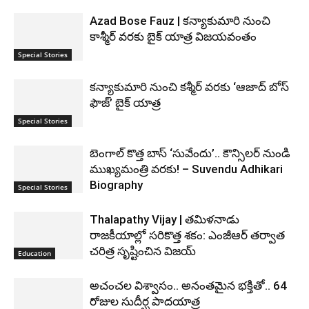
Azad Bose Fauz | కన్యాకుమారి నుంచి
కాశ్మీర్ వరకు బైక్ యాత్ర విజయవంతం
Special Stories
కన్యాకుమారి నుంచి కశ్మీర్ వరకు ‘ఆజాద్ బోస్
ఫౌజ్’ బైక్ యాత్ర
Special Stories
బెంగాల్ కొత్త బాస్ ‘సువేందు’.. కౌన్సిలర్ నుండి
ముఖ్యమంత్రి వరకు! – Suvendu Adhikari
Biography
Special Stories
Thalapathy Vijay | తమిళనాడు
రాజకీయాల్లో సరికొత్త శకం: ఎంజీఆర్ తర్వాత
చరిత్ర సృష్టించిన విజయ్
Education
అచంచల విశ్వాసం.. అనంతమైన భక్తితో.. 64
రోజుల సుదీర్ఘ పాదయాత్ర