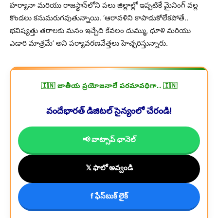
హర్యానా మరియు రాజస్థాన్‌లోని పలు జిల్లాల్లో ఇప్పటికే మైనింగ్ వల్ల
కొండలు కనుమరుగవుతున్నాయి. ‘ఆరావళిని కాపాడుకోలేకపోతే..
భవిష్యత్తు తరాలకు మనం ఇచ్చేది కేవలం దుమ్ము, ధూళి మరియు
ఎడారి మాత్రమే’ అని పర్యావరణవేత్తలు హెచ్చరిస్తున్నారు.
🇮🇳 జాతీయ ప్రయోజనాలే పరమావధిగా.. 🇮🇳
వందేభారత్ డిజిటల్ సైన్యంలో చేరండి!
📢 వాట్సాప్ ఛానెల్
𝕏 ఫాలో అవ్వండి
f ఫేస్‌బుక్ లైక్