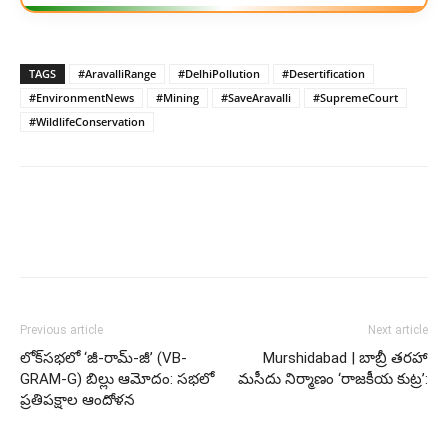
TAGS
#AravalliRange
#DelhiPollution
#Desertification
#EnvironmentNews
#Mining
#SaveAravalli
#SupremeCourt
#WildlifeConservation
Previous article
Next article
లోక్‌సభలో ‘జీ-రామ్-జీ’ (VB-
Murshidabad | బాబ్రీ తరహా
GRAM-G) బిల్లు ఆమోదం: సభలో
మసీదు నిర్మాణం ‘రాజకీయ కుట్ర’:
ప్రతిపక్షాల ఆందోళన