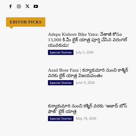
EDITOR PICKS
Adepu Kishore Bike Yatra: నేతాజీ కోసం
13,000 కి.మీ బైక్ యాత్ర పూర్తి చేసిన వరంగల్
యువకుడు!
July 2, 2026
Special Stories
Azad Bose Fauz | కన్యాకుమారి నుంచి కాశ్మీర్
వరకు బైక్ యాత్ర విజయవంతం
June 9, 2026
Special Stories
కన్యాకుమారి నుంచి కశ్మీర్ వరకు ‘ఆజాద్ బోస్
ఫౌజ్’ బైక్ యాత్ర
May 18, 2026
Special Stories