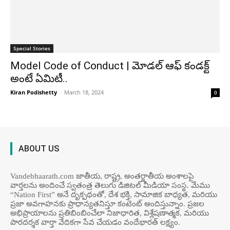
Special Stories
Model Code of Conduct | మోడల్ ఆఫ్ కండక్ట్
అంటే ఏమిటీ..
Kiran Podishetty
-
March 18, 2024
0
ABOUT US
Vandebhaarath.com జాతీయ, రాష్ట్ర, అంతర్జాతీయ అంశాలపై
వార్తలను అందించే స్వతంత్ర తెలుగు డిజిటల్ మీడియా సంస్థ. మేము
“Nation First” అనే దృక్పథంతో, దేశ భక్తి, సామాజిక బాధ్యత, మరియు
ప్రజా అవగాహనకు ప్రాధాన్యతనిస్తూ కంటెంట్ అందిస్తున్నాం. ప్రజల
అభిప్రాయాలను ప్రతిబింబించేలా నిజాధారిత, విశ్లేషణాత్మక, మరియు
పారదర్శక వార్తా వేదికగా సేవ చేయడం వందేభార‌త్ ల‌క్ష్యం.