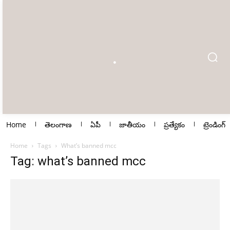
Home
తెలంగాణ
ఏపీ
జాతీయం
ప్రత్యేకం
ట్రెండింగ్
Home
Tags
What’s banned mcc
Tag: what’s banned mcc