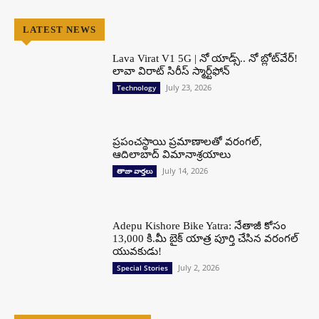
LATEST NEWS
Lava Virat V1 5G | నో యాడ్స్.. నో బ్లోట్‌వేర్!
లావా విరాట్ సిరీస్ స్మార్ట్‌ఫోన్​
July 23, 2026
Technology
ప్రపంచస్థాయి ప్రమాణాలతో వరంగల్,
ఆదిలాబాద్ విమానాశ్రయాలు
July 14, 2026
తాజా వార్తలు
Adepu Kishore Bike Yatra: నేతాజీ కోసం
13,000 కి.మీ బైక్ యాత్ర పూర్తి చేసిన వరంగల్
యువకుడు!
July 2, 2026
Special Stories