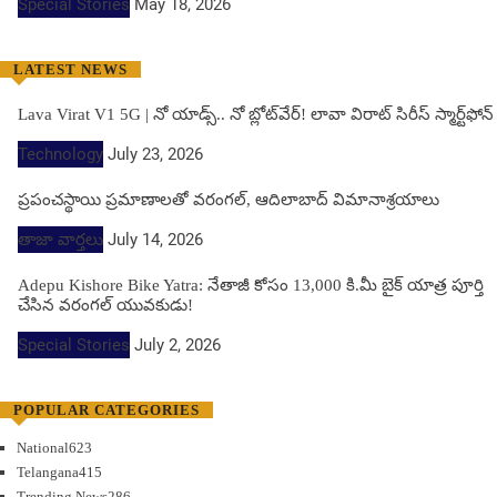
Special Stories
May 18, 2026
LATEST NEWS
Lava Virat V1 5G | నో యాడ్స్.. నో బ్లోట్‌వేర్! లావా విరాట్ సిరీస్ స్మార్ట్‌ఫోన్​
Technology
July 23, 2026
ప్రపంచస్థాయి ప్రమాణాలతో వరంగల్, ఆదిలాబాద్ విమానాశ్రయాలు
తాజా వార్తలు
July 14, 2026
Adepu Kishore Bike Yatra: నేతాజీ కోసం 13,000 కి.మీ బైక్ యాత్ర పూర్తి
చేసిన వరంగల్ యువకుడు!
Special Stories
July 2, 2026
POPULAR CATEGORIES
National
623
Telangana
415
Trending News
286