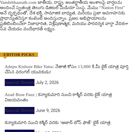
Vandebhaarath.com జాతీయ, రాష్ట్ర, అంతర్జాతీయ అంశాలపై వార్తలను
అందించే స్వతంత్ర తెలుగు డిజిటల్ మీడియా సంస్థ. మేము “Nation First”
అనే దృక్పథంతో, దేశ భక్తి, సామాజిక బాధ్యత, మరియు ప్రజా అవగాహనకు
ప్రాధాన్యతనిస్తూ కంటెంట్ అందిస్తున్నాం. ప్రజల అభిప్రాయాలను
ప్రతిబింబించేలా నిజాధారిత, విశ్లేషణాత్మక, మరియు పారదర్శక వార్తా వేదికగా
సేవ చేయడం వందేభార‌త్ ల‌క్ష్యం.
EDITOR PICKS
Adepu Kishore Bike Yatra: నేతాజీ కోసం 13,000 కి.మీ బైక్ యాత్ర పూర్తి
చేసిన వరంగల్ యువకుడు!
Special Stories
July 2, 2026
Azad Bose Fauz | కన్యాకుమారి నుంచి కాశ్మీర్ వరకు బైక్ యాత్ర
విజయవంతం
Special Stories
June 9, 2026
కన్యాకుమారి నుంచి కశ్మీర్ వరకు ‘ఆజాద్ బోస్ ఫౌజ్’ బైక్ యాత్ర