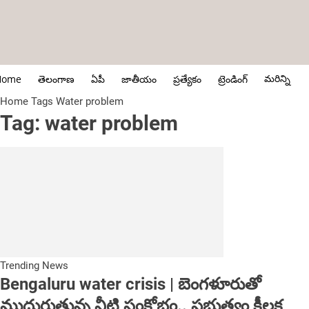
మరిన్ని
Home
తెలంగాణ
ఏపీ
జాతీయం
ప్రత్యేకం
ట్రెండింగ్
Home
Tags
Water problem
Tag: water problem
Trending News
Bengaluru water crisis | బెంగ‌ళూరుతో
ముదురుతున్న నీటి సంక్షోభం.. ప్ర‌భుత్వం కీల‌క