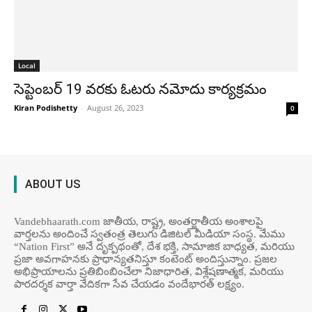
Local
సెప్టెంబర్ 19 వరకు ఓటరు నమోదు కార్యక్రమం
Kiran Podishetty
-
August 26, 2023
0
ABOUT US
Vandebhaarath.com జాతీయ, రాష్ట్ర, అంతర్జాతీయ అంశాలపై
వార్తలను అందించే స్వతంత్ర తెలుగు డిజిటల్ మీడియా సంస్థ. మేము
“Nation First” అనే దృక్పథంతో, దేశ భక్తి, సామాజిక బాధ్యత, మరియు
ప్రజా అవగాహనకు ప్రాధాన్యతనిస్తూ కంటెంట్ అందిస్తున్నాం. ప్రజల
అభిప్రాయాలను ప్రతిబింబించేలా నిజాధారిత, విశ్లేషణాత్మక, మరియు
పారదర్శక వార్తా వేదికగా సేవ చేయడం వందేభార‌త్ ల‌క్ష్యం.