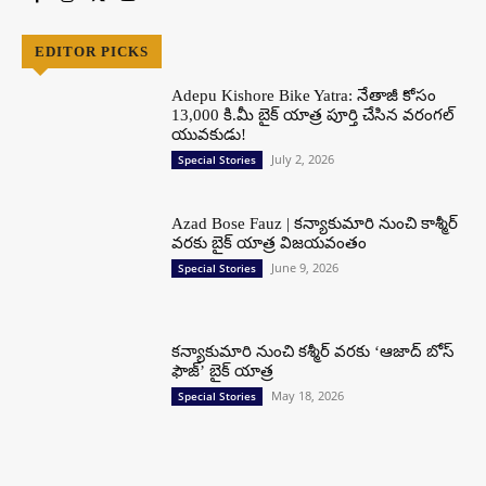
EDITOR PICKS
Adepu Kishore Bike Yatra: నేతాజీ కోసం
13,000 కి.మీ బైక్ యాత్ర పూర్తి చేసిన వరంగల్
యువకుడు!
July 2, 2026
Special Stories
Azad Bose Fauz | కన్యాకుమారి నుంచి కాశ్మీర్
వరకు బైక్ యాత్ర విజయవంతం
June 9, 2026
Special Stories
కన్యాకుమారి నుంచి కశ్మీర్ వరకు ‘ఆజాద్ బోస్
ఫౌజ్’ బైక్ యాత్ర
May 18, 2026
Special Stories