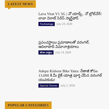
LATEST NEWS
Lava Virat V1 5G | నో యాడ్స్.. నో బ్లోట్‌వేర్!
లావా విరాట్ సిరీస్ స్మార్ట్‌ఫోన్​
July 23, 2026
Technology
ప్రపంచస్థాయి ప్రమాణాలతో వరంగల్,
ఆదిలాబాద్ విమానాశ్రయాలు
July 14, 2026
తాజా వార్తలు
Adepu Kishore Bike Yatra: నేతాజీ కోసం
13,000 కి.మీ బైక్ యాత్ర పూర్తి చేసిన వరంగల్
యువకుడు!
July 2, 2026
Special Stories
POPULAR CATEGORIES