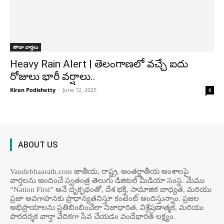
తాజా వార్తలు
Heavy Rain Alert | తెలంగాణలో వచ్చే ఐదు
రోజులు భారీ వర్షాలు..
Kiran Podishetty
-
June 12, 2025
0
ABOUT US
Vandebhaarath.com జాతీయ, రాష్ట్ర, అంతర్జాతీయ అంశాలపై
వార్తలను అందించే స్వతంత్ర తెలుగు డిజిటల్ మీడియా సంస్థ. మేము
“Nation First” అనే దృక్పథంతో, దేశ భక్తి, సామాజిక బాధ్యత, మరియు
ప్రజా అవగాహనకు ప్రాధాన్యతనిస్తూ కంటెంట్ అందిస్తున్నాం. ప్రజల
అభిప్రాయాలను ప్రతిబింబించేలా నిజాధారిత, విశ్లేషణాత్మక, మరియు
పారదర్శక వార్తా వేదికగా సేవ చేయడం వందేభార‌త్ ల‌క్ష్యం.