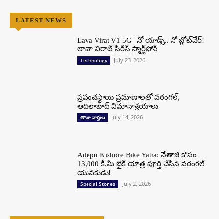
LATEST NEWS
Lava Virat V1 5G | నో యాడ్స్.. నో బ్లోట్‌వేర్!
లావా విరాట్ సిరీస్ స్మార్ట్‌ఫోన్​
July 23, 2026
Technology
ప్రపంచస్థాయి ప్రమాణాలతో వరంగల్,
ఆదిలాబాద్ విమానాశ్రయాలు
July 14, 2026
తాజా వార్తలు
Adepu Kishore Bike Yatra: నేతాజీ కోసం
13,000 కి.మీ బైక్ యాత్ర పూర్తి చేసిన వరంగల్
యువకుడు!
July 2, 2026
Special Stories