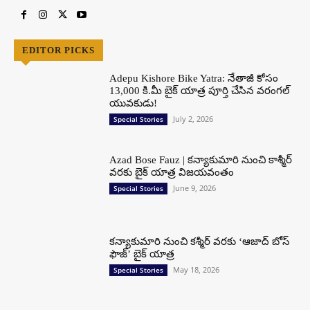
EDITOR PICKS
Adepu Kishore Bike Yatra: నేతాజీ కోసం
13,000 కి.మీ బైక్ యాత్ర పూర్తి చేసిన వరంగల్
యువకుడు!
July 2, 2026
Special Stories
Azad Bose Fauz | కన్యాకుమారి నుంచి కాశ్మీర్
వరకు బైక్ యాత్ర విజయవంతం
June 9, 2026
Special Stories
కన్యాకుమారి నుంచి కశ్మీర్ వరకు ‘ఆజాద్ బోస్
ఫౌజ్’ బైక్ యాత్ర
May 18, 2026
Special Stories