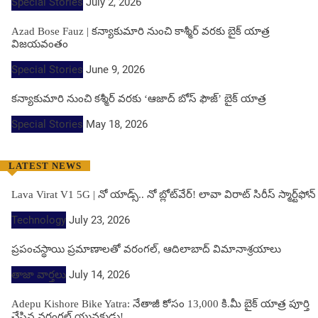
Special Stories
July 2, 2026
Azad Bose Fauz | కన్యాకుమారి నుంచి కాశ్మీర్ వరకు బైక్ యాత్ర
విజయవంతం
Special Stories
June 9, 2026
కన్యాకుమారి నుంచి కశ్మీర్ వరకు ‘ఆజాద్ బోస్ ఫౌజ్’ బైక్ యాత్ర
Special Stories
May 18, 2026
LATEST NEWS
Lava Virat V1 5G | నో యాడ్స్.. నో బ్లోట్‌వేర్! లావా విరాట్ సిరీస్ స్మార్ట్‌ఫోన్​
Technology
July 23, 2026
ప్రపంచస్థాయి ప్రమాణాలతో వరంగల్, ఆదిలాబాద్ విమానాశ్రయాలు
తాజా వార్తలు
July 14, 2026
Adepu Kishore Bike Yatra: నేతాజీ కోసం 13,000 కి.మీ బైక్ యాత్ర పూర్తి
చేసిన వరంగల్ యువకుడు!