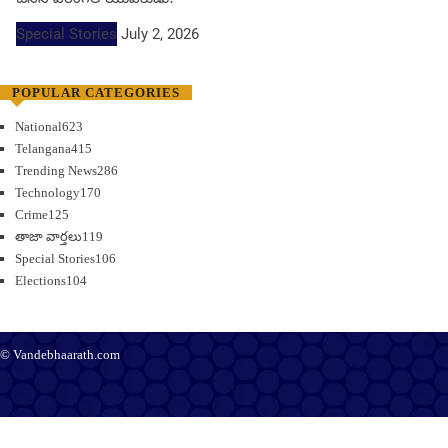
Special Stories
July 2, 2026
POPULAR CATEGORIES
National
623
Telangana
415
Trending News
286
Technology
170
Crime
125
తాజా వార్తలు
119
Special Stories
106
Elections
104
© Vandebhaarath.com
About Us
Contact Us
Terms and Conditions
Privacy Policy
Advertise
Editorial Policy
Support