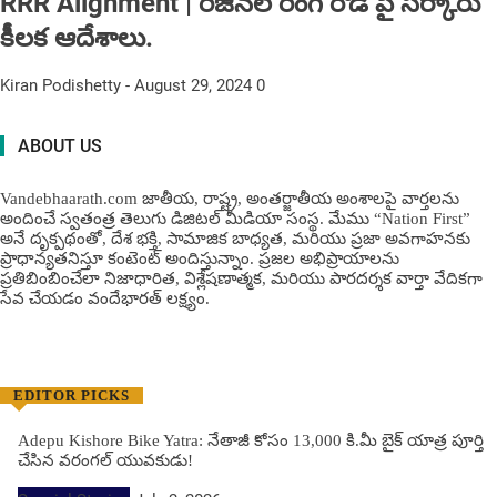
RRR Alignment | రీజిన‌ల్ రింగ్ రోడ్ పై స‌ర్కారు
కీల‌క ఆదేశాలు.
Kiran Podishetty
-
August 29, 2024
0
ABOUT US
Vandebhaarath.com జాతీయ, రాష్ట్ర, అంతర్జాతీయ అంశాలపై వార్తలను
అందించే స్వతంత్ర తెలుగు డిజిటల్ మీడియా సంస్థ. మేము “Nation First”
అనే దృక్పథంతో, దేశ భక్తి, సామాజిక బాధ్యత, మరియు ప్రజా అవగాహనకు
ప్రాధాన్యతనిస్తూ కంటెంట్ అందిస్తున్నాం. ప్రజల అభిప్రాయాలను
ప్రతిబింబించేలా నిజాధారిత, విశ్లేషణాత్మక, మరియు పారదర్శక వార్తా వేదికగా
సేవ చేయడం వందేభార‌త్ ల‌క్ష్యం.
EDITOR PICKS
Adepu Kishore Bike Yatra: నేతాజీ కోసం 13,000 కి.మీ బైక్ యాత్ర పూర్తి
చేసిన వరంగల్ యువకుడు!