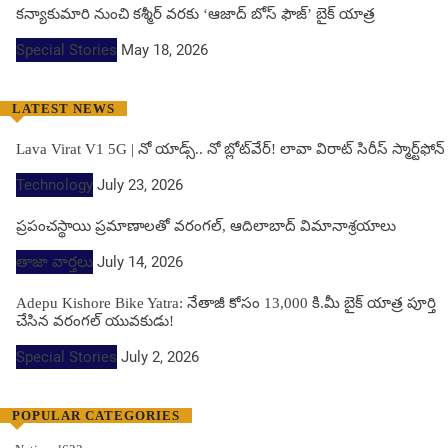
కన్యాకుమారి నుంచి కశ్మీర్ వరకు ‘ఆజాద్ బోస్ ఫౌజ్’ బైక్ యాత్ర
Special Stories
May 18, 2026
LATEST NEWS
Lava Virat V1 5G | నో యాడ్స్.. నో బ్లోట్‌వేర్! లావా విరాట్ సిరీస్ స్మార్ట్‌ఫోన్​
Technology
July 23, 2026
ప్రపంచస్థాయి ప్రమాణాలతో వరంగల్, ఆదిలాబాద్ విమానాశ్రయాలు
తాజా వార్తలు
July 14, 2026
Adepu Kishore Bike Yatra: నేతాజీ కోసం 13,000 కి.మీ బైక్ యాత్ర పూర్తి
చేసిన వరంగల్ యువకుడు!
Special Stories
July 2, 2026
POPULAR CATEGORIES