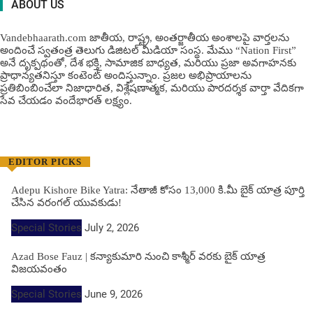
ABOUT US
Vandebhaarath.com జాతీయ, రాష్ట్ర, అంతర్జాతీయ అంశాలపై వార్తలను
అందించే స్వతంత్ర తెలుగు డిజిటల్ మీడియా సంస్థ. మేము “Nation First”
అనే దృక్పథంతో, దేశ భక్తి, సామాజిక బాధ్యత, మరియు ప్రజా అవగాహనకు
ప్రాధాన్యతనిస్తూ కంటెంట్ అందిస్తున్నాం. ప్రజల అభిప్రాయాలను
ప్రతిబింబించేలా నిజాధారిత, విశ్లేషణాత్మక, మరియు పారదర్శక వార్తా వేదికగా
సేవ చేయడం వందేభార‌త్ ల‌క్ష్యం.
EDITOR PICKS
Adepu Kishore Bike Yatra: నేతాజీ కోసం 13,000 కి.మీ బైక్ యాత్ర పూర్తి
చేసిన వరంగల్ యువకుడు!
Special Stories
July 2, 2026
Azad Bose Fauz | కన్యాకుమారి నుంచి కాశ్మీర్ వరకు బైక్ యాత్ర
విజయవంతం
Special Stories
June 9, 2026