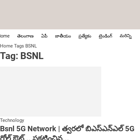
మరిన్ని
Home
తెలంగాణ
ఏపీ
జాతీయం
ప్రత్యేకం
ట్రెండింగ్
Home
Tags
BSNL
Tag: BSNL
Technology
Bsnl 5G Network | త్వరలో బిఎస్ఎన్ఎల్ 5G
రోల్ ఔట్ .. ప్రకటించిన...