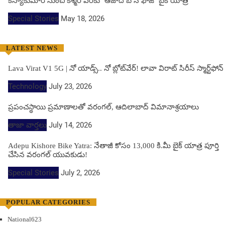
కన్యాకుమారి నుంచి కశ్మీర్ వరకు ‘ఆజాద్ బోస్ ఫౌజ్’ బైక్ యాత్ర
Special Stories
May 18, 2026
LATEST NEWS
Lava Virat V1 5G | నో యాడ్స్.. నో బ్లోట్‌వేర్! లావా విరాట్ సిరీస్ స్మార్ట్‌ఫోన్​
Technology
July 23, 2026
ప్రపంచస్థాయి ప్రమాణాలతో వరంగల్, ఆదిలాబాద్ విమానాశ్రయాలు
తాజా వార్తలు
July 14, 2026
Adepu Kishore Bike Yatra: నేతాజీ కోసం 13,000 కి.మీ బైక్ యాత్ర పూర్తి
చేసిన వరంగల్ యువకుడు!
Special Stories
July 2, 2026
POPULAR CATEGORIES
National
623