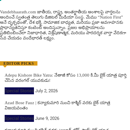
Vandebhaarath.com జాతీయ, రాష్ట్ర, అంతర్జాతీయ అంశాలపై వార్తలను
అందించే స్వతంత్ర తెలుగు డిజిటల్ మీడియా సంస్థ. మేము “Nation First”
అనే దృక్పథంతో, దేశ భక్తి, సామాజిక బాధ్యత, మరియు ప్రజా అవగాహనకు
ప్రాధాన్యతనిస్తూ కంటెంట్ అందిస్తున్నాం. ప్రజల అభిప్రాయాలను
ప్రతిబింబించేలా నిజాధారిత, విశ్లేషణాత్మక, మరియు పారదర్శక వార్తా వేదికగా
సేవ చేయడం వందేభార‌త్ ల‌క్ష్యం.
EDITOR PICKS
Adepu Kishore Bike Yatra: నేతాజీ కోసం 13,000 కి.మీ బైక్ యాత్ర పూర్తి
చేసిన వరంగల్ యువకుడు!
Special Stories
July 2, 2026
Azad Bose Fauz | కన్యాకుమారి నుంచి కాశ్మీర్ వరకు బైక్ యాత్ర
విజయవంతం
Special Stories
June 9, 2026