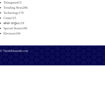
Telangana
415
Trending News
286
Technology
170
Crime
125
తాజా వార్తలు
119
Special Stories
106
Elections
104
© Vandebhaarath.com
About Us
Contact Us
Terms and Conditions
Privacy Policy
Advertise
Editorial Policy
Support