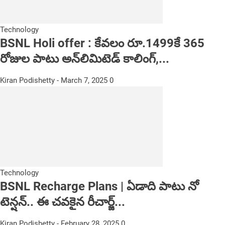
Technology
BSNL Holi offer : కేవలం రూ.1499కే 365
రోజుల పాటు అన్‌లిమిటెడ్‌ కాలింగ్,...
Kiran Podishetty
-
March 7, 2025
0
Technology
BSNL Recharge Plans | ఏడాది పాటు నో
టెన్ష‌న్‌.. ఈ చవ‌కైన‌ రీచార్జ్...
Kiran Podishetty
-
February 28, 2025
0