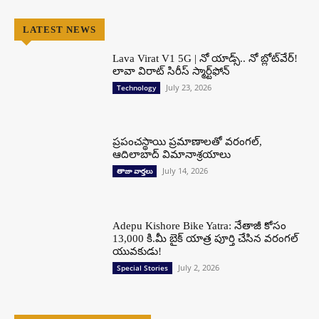
LATEST NEWS
Lava Virat V1 5G | నో యాడ్స్.. నో బ్లోట్‌వేర్!
లావా విరాట్ సిరీస్ స్మార్ట్‌ఫోన్​
July 23, 2026
Technology
ప్రపంచస్థాయి ప్రమాణాలతో వరంగల్,
ఆదిలాబాద్ విమానాశ్రయాలు
July 14, 2026
తాజా వార్తలు
Adepu Kishore Bike Yatra: నేతాజీ కోసం
13,000 కి.మీ బైక్ యాత్ర పూర్తి చేసిన వరంగల్
యువకుడు!
July 2, 2026
Special Stories