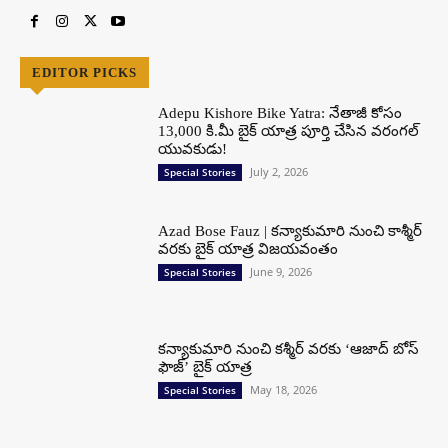
EDITOR PICKS
Adepu Kishore Bike Yatra: నేతాజీ కోసం
13,000 కి.మీ బైక్ యాత్ర పూర్తి చేసిన వరంగల్
యువకుడు!
July 2, 2026
Special Stories
Azad Bose Fauz | కన్యాకుమారి నుంచి కాశ్మీర్
వరకు బైక్ యాత్ర విజయవంతం
June 9, 2026
Special Stories
కన్యాకుమారి నుంచి కశ్మీర్ వరకు ‘ఆజాద్ బోస్
ఫౌజ్’ బైక్ యాత్ర
May 18, 2026
Special Stories