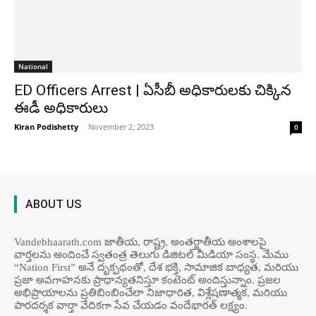
National
ED Officers Arrest | ఏసీబీ అధికారులకు చిక్కిన
ఈడీ అధికారులు
Kiran Podishetty
-
November 2, 2023
0
ABOUT US
Vandebhaarath.com జాతీయ, రాష్ట్ర, అంతర్జాతీయ అంశాలపై
వార్తలను అందించే స్వతంత్ర తెలుగు డిజిటల్ మీడియా సంస్థ. మేము
“Nation First” అనే దృక్పథంతో, దేశ భక్తి, సామాజిక బాధ్యత, మరియు
ప్రజా అవగాహనకు ప్రాధాన్యతనిస్తూ కంటెంట్ అందిస్తున్నాం. ప్రజల
అభిప్రాయాలను ప్రతిబింబించేలా నిజాధారిత, విశ్లేషణాత్మక, మరియు
పారదర్శక వార్తా వేదికగా సేవ చేయడం వందేభార‌త్ ల‌క్ష్యం.