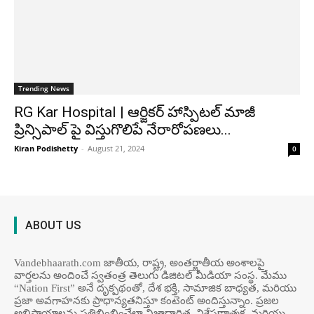
Trending News
RG Kar Hospital | ఆర్జికర్ హాస్పిటల్ మాజీ
ప్రిన్సిపాల్ పై విస్తుగొలిపే నేరారోప‌ణ‌లు...
Kiran Podishetty
-
August 21, 2024
0
ABOUT US
Vandebhaarath.com జాతీయ, రాష్ట్ర, అంతర్జాతీయ అంశాలపై
వార్తలను అందించే స్వతంత్ర తెలుగు డిజిటల్ మీడియా సంస్థ. మేము
“Nation First” అనే దృక్పథంతో, దేశ భక్తి, సామాజిక బాధ్యత, మరియు
ప్రజా అవగాహనకు ప్రాధాన్యతనిస్తూ కంటెంట్ అందిస్తున్నాం. ప్రజల
అభిప్రాయాలను ప్రతిబింబించేలా నిజాధారిత, విశ్లేషణాత్మక, మరియు