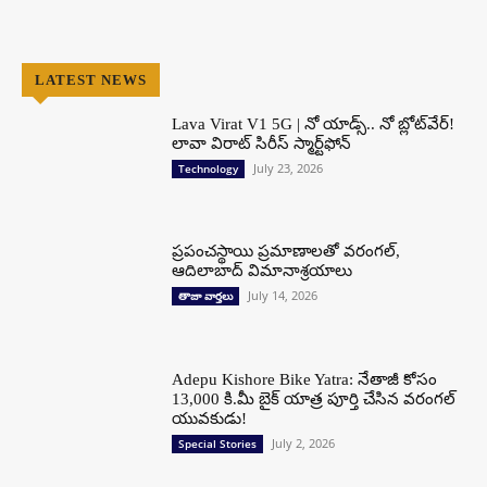
LATEST NEWS
Lava Virat V1 5G | నో యాడ్స్.. నో బ్లోట్‌వేర్!
లావా విరాట్ సిరీస్ స్మార్ట్‌ఫోన్​
July 23, 2026
Technology
ప్రపంచస్థాయి ప్రమాణాలతో వరంగల్,
ఆదిలాబాద్ విమానాశ్రయాలు
July 14, 2026
తాజా వార్తలు
Adepu Kishore Bike Yatra: నేతాజీ కోసం
13,000 కి.మీ బైక్ యాత్ర పూర్తి చేసిన వరంగల్
యువకుడు!
July 2, 2026
Special Stories