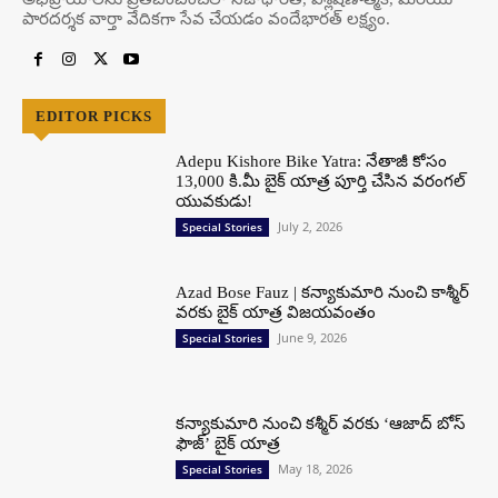
పారదర్శక వార్తా వేదికగా సేవ చేయడం వందేభార‌త్ ల‌క్ష్యం.
EDITOR PICKS
Adepu Kishore Bike Yatra: నేతాజీ కోసం
13,000 కి.మీ బైక్ యాత్ర పూర్తి చేసిన వరంగల్
యువకుడు!
July 2, 2026
Special Stories
Azad Bose Fauz | కన్యాకుమారి నుంచి కాశ్మీర్
వరకు బైక్ యాత్ర విజయవంతం
June 9, 2026
Special Stories
కన్యాకుమారి నుంచి కశ్మీర్ వరకు ‘ఆజాద్ బోస్
ఫౌజ్’ బైక్ యాత్ర
May 18, 2026
Special Stories