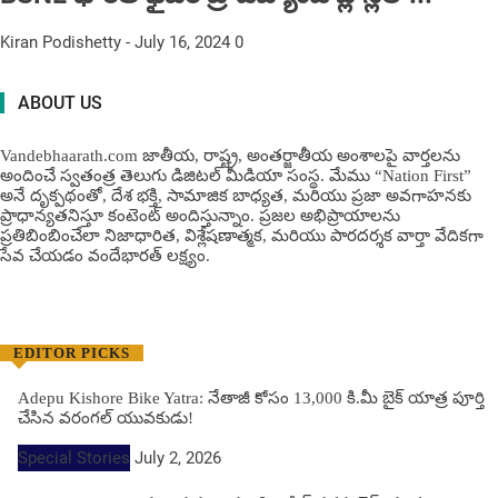
Kiran Podishetty
-
July 16, 2024
0
ABOUT US
Vandebhaarath.com జాతీయ, రాష్ట్ర, అంతర్జాతీయ అంశాలపై వార్తలను
అందించే స్వతంత్ర తెలుగు డిజిటల్ మీడియా సంస్థ. మేము “Nation First”
అనే దృక్పథంతో, దేశ భక్తి, సామాజిక బాధ్యత, మరియు ప్రజా అవగాహనకు
ప్రాధాన్యతనిస్తూ కంటెంట్ అందిస్తున్నాం. ప్రజల అభిప్రాయాలను
ప్రతిబింబించేలా నిజాధారిత, విశ్లేషణాత్మక, మరియు పారదర్శక వార్తా వేదికగా
సేవ చేయడం వందేభార‌త్ ల‌క్ష్యం.
EDITOR PICKS
Adepu Kishore Bike Yatra: నేతాజీ కోసం 13,000 కి.మీ బైక్ యాత్ర పూర్తి
చేసిన వరంగల్ యువకుడు!
Special Stories
July 2, 2026