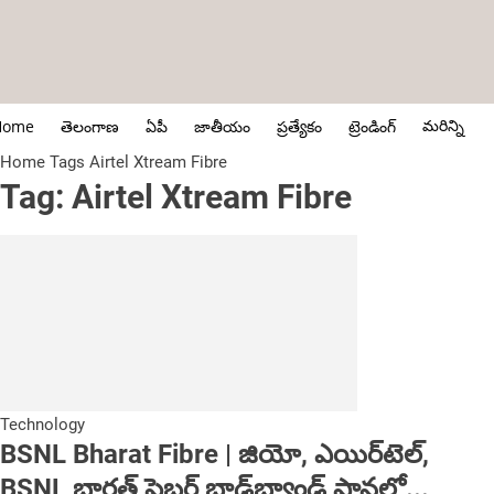
మరిన్ని
Home
తెలంగాణ
ఏపీ
జాతీయం
ప్రత్యేకం
ట్రెండింగ్
Home
Tags
Airtel Xtream Fibre
Tag: Airtel Xtream Fibre
Technology
BSNL Bharat Fibre | జియో, ఎయిర్‌టెల్‌,
BSNL భారత్ ఫైబర్ బ్రాడ్‌బ్యాండ్ ప్లాన్లలో...