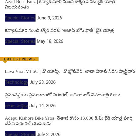
Azad Bose Fauz | కన్యాకుమారి నుంచి కాశ్మీర్ వరకు బైక్ యాత్ర
విజయవంతం
Special Stories
June 9, 2026
కన్యాకుమారి నుంచి కశ్మీర్ వరకు ‘ఆజాద్ బోస్ ఫౌజ్’ బైక్ యాత్ర
Special Stories
May 18, 2026
LATEST NEWS
Lava Virat V1 5G | నో యాడ్స్.. నో బ్లోట్‌వేర్! లావా విరాట్ సిరీస్ స్మార్ట్‌ఫోన్​
Technology
July 23, 2026
ప్రపంచస్థాయి ప్రమాణాలతో వరంగల్, ఆదిలాబాద్ విమానాశ్రయాలు
తాజా వార్తలు
July 14, 2026
Adepu Kishore Bike Yatra: నేతాజీ కోసం 13,000 కి.మీ బైక్ యాత్ర పూర్తి
చేసిన వరంగల్ యువకుడు!
Special Stories
July 2, 2026