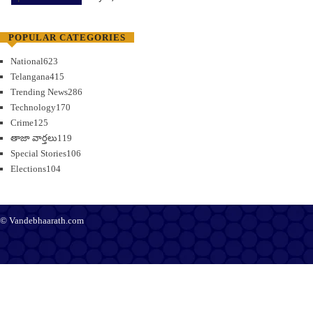
POPULAR CATEGORIES
National
623
Telangana
415
Trending News
286
Technology
170
Crime
125
తాజా వార్తలు
119
Special Stories
106
Elections
104
© Vandebhaarath.com
About Us
Contact Us
Terms and Conditions
Privacy Policy
Advertise
Editorial Policy
Support