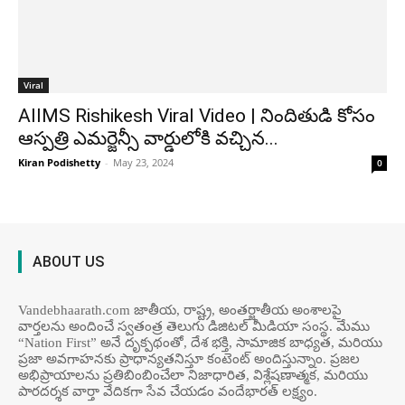
Viral
AIIMS Rishikesh Viral Video | నిందితుడి కోసం
ఆస్ప‌త్రి ఎమర్జెన్సీ వార్డులోకి వచ్చిన...
Kiran Podishetty
-
May 23, 2024
0
ABOUT US
Vandebhaarath.com జాతీయ, రాష్ట్ర, అంతర్జాతీయ అంశాలపై
వార్తలను అందించే స్వతంత్ర తెలుగు డిజిటల్ మీడియా సంస్థ. మేము
“Nation First” అనే దృక్పథంతో, దేశ భక్తి, సామాజిక బాధ్యత, మరియు
ప్రజా అవగాహనకు ప్రాధాన్యతనిస్తూ కంటెంట్ అందిస్తున్నాం. ప్రజల
అభిప్రాయాలను ప్రతిబింబించేలా నిజాధారిత, విశ్లేషణాత్మక, మరియు
పారదర్శక వార్తా వేదికగా సేవ చేయడం వందేభార‌త్ ల‌క్ష్యం.