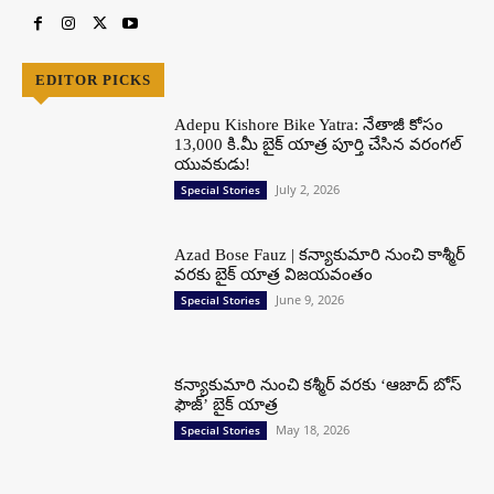
EDITOR PICKS
Adepu Kishore Bike Yatra: నేతాజీ కోసం
13,000 కి.మీ బైక్ యాత్ర పూర్తి చేసిన వరంగల్
యువకుడు!
July 2, 2026
Special Stories
Azad Bose Fauz | కన్యాకుమారి నుంచి కాశ్మీర్
వరకు బైక్ యాత్ర విజయవంతం
June 9, 2026
Special Stories
కన్యాకుమారి నుంచి కశ్మీర్ వరకు ‘ఆజాద్ బోస్
ఫౌజ్’ బైక్ యాత్ర
May 18, 2026
Special Stories