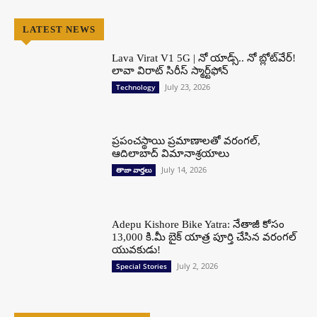
LATEST NEWS
Lava Virat V1 5G | నో యాడ్స్.. నో బ్లోట్‌వేర్!
లావా విరాట్ సిరీస్ స్మార్ట్‌ఫోన్​
July 23, 2026
Technology
ప్రపంచస్థాయి ప్రమాణాలతో వరంగల్,
ఆదిలాబాద్ విమానాశ్రయాలు
July 14, 2026
తాజా వార్తలు
Adepu Kishore Bike Yatra: నేతాజీ కోసం
13,000 కి.మీ బైక్ యాత్ర పూర్తి చేసిన వరంగల్
యువకుడు!
July 2, 2026
Special Stories