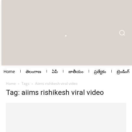
Home
తెలంగాణ
ఏపీ
జాతీయం
ప్రత్యేకం
ట్రెండింగ్
Home
Tags
Aiims rishikesh viral video
Tag: aiims rishikesh viral video