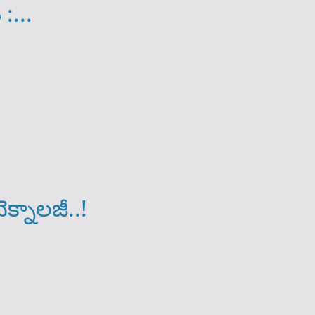
:...
క్నాలజీ..!