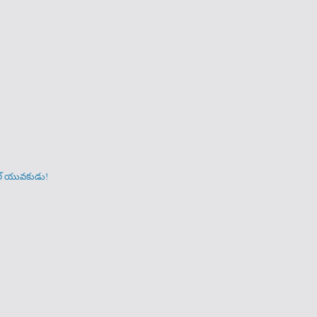
ంగల్ యువకుడు!