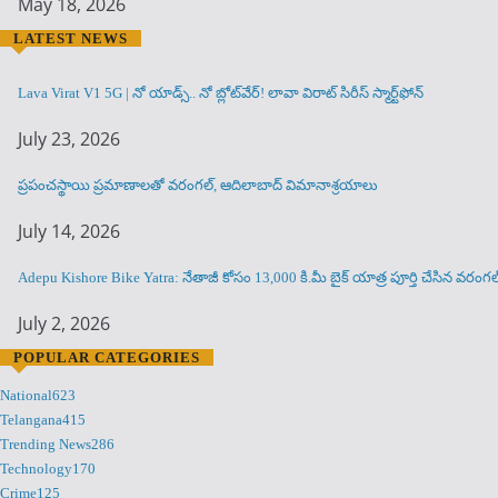
May 18, 2026
LATEST NEWS
Lava Virat V1 5G | నో యాడ్స్.. నో బ్లోట్‌వేర్! లావా విరాట్ సిరీస్ స్మార్ట్‌ఫోన్​
July 23, 2026
ప్రపంచస్థాయి ప్రమాణాలతో వరంగల్, ఆదిలాబాద్ విమానాశ్రయాలు
July 14, 2026
Adepu Kishore Bike Yatra: నేతాజీ కోసం 13,000 కి.మీ బైక్ యాత్ర పూర్తి చేసిన వర
July 2, 2026
POPULAR CATEGORIES
National
623
Telangana
415
Trending News
286
Technology
170
Crime
125