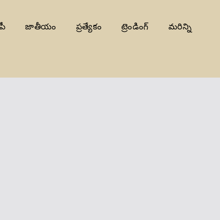
పీ
జాతీయం
ప్రత్యేకం
ట్రెండింగ్
మరిన్ని