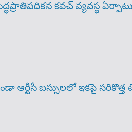
రాతిప‌దిక‌న క‌వ‌చ్ వ్య‌వ‌స్థ ఏర్పాటు 
 ఆర్టీసీ బస్సులలో ఇకపై సరికొత్త టె