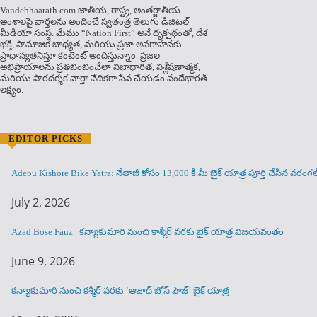
Vandebhaarath.com జాతీయ, రాష్ట్ర, అంతర్జాతీయ
అంశాలపై వార్తలను అందించే స్వతంత్ర తెలుగు డిజిటల్
మీడియా సంస్థ. మేము “Nation First” అనే దృక్పథంతో, దేశ
భక్తి, సామాజిక బాధ్యత, మరియు ప్రజా అవగాహనకు
ప్రాధాన్యతనిస్తూ కంటెంట్ అందిస్తున్నాం. ప్రజల
అభిప్రాయాలను ప్రతిబింబించేలా నిజాధారిత, విశ్లేషణాత్మక,
మరియు పారదర్శక వార్తా వేదికగా సేవ చేయడం వందేభార‌త్
ల‌క్ష్యం.
EDITOR PICKS
Adepu Kishore Bike Yatra: నేతాజీ కోసం 13,000 కి.మీ బైక్ యాత్ర పూర్తి చేసిన వర
July 2, 2026
Azad Bose Fauz | కన్యాకుమారి నుంచి కాశ్మీర్ వరకు బైక్ యాత్ర విజయవంతం
June 9, 2026
కన్యాకుమారి నుంచి కశ్మీర్ వరకు ‘ఆజాద్ బోస్ ఫౌజ్’ బైక్ యాత్ర