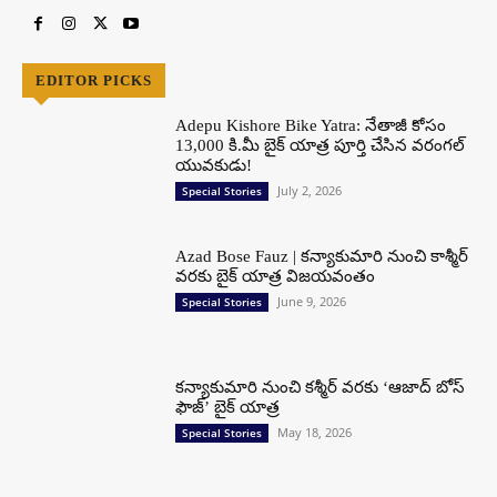
EDITOR PICKS
Adepu Kishore Bike Yatra: నేతాజీ కోసం
13,000 కి.మీ బైక్ యాత్ర పూర్తి చేసిన వరంగల్
యువకుడు!
July 2, 2026
Special Stories
Azad Bose Fauz | కన్యాకుమారి నుంచి కాశ్మీర్
వరకు బైక్ యాత్ర విజయవంతం
June 9, 2026
Special Stories
కన్యాకుమారి నుంచి కశ్మీర్ వరకు ‘ఆజాద్ బోస్
ఫౌజ్’ బైక్ యాత్ర
May 18, 2026
Special Stories