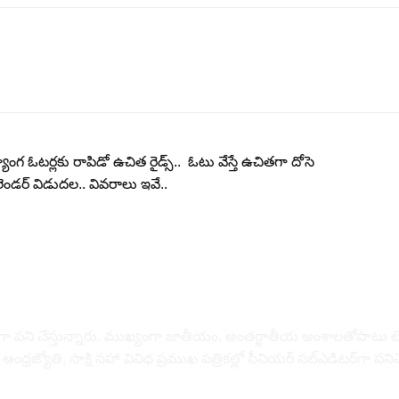
గ ఓటర్లకు రాపిడో ఉచిత రైడ్స్.. ఓటు వేస్తే ఉచితగా దోసె
ండర్ విడుదల.. వివరాలు ఇవే..
డిటర్‌గా పని చేస్తున్నారు. ముఖ్యంగా జాతీయం, అంత‌ర్జాతీయ అంశాల‌తోపాటు టెక్
, సాక్షి స‌హా వివిధ ప్ర‌ముఖ‌ ప‌త్రిక‌ల్లో సీనియ‌ర్‌ స‌బ్ఎడిట‌ర్‌గా ప‌ని