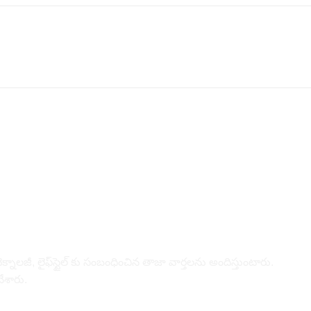
నాల‌జీ, లైఫ్‌స్టైల్‌ కు సంబంధించిన తాజా వార్తల‌ను అందిస్తుంటారు.
చేశారు.