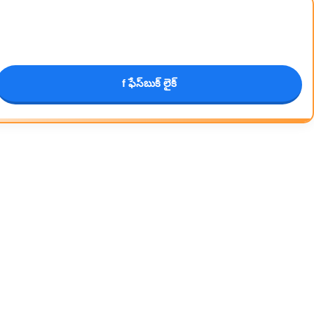
f ఫేస్‌బుక్ లైక్