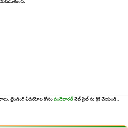
 సహాయపడుతుంది.
నాలు, ట్రెండింగ్ వీడియోల కోసం
వందేభారత్
వెబ్ సైట్ ను క్లిక్ చేయండి..