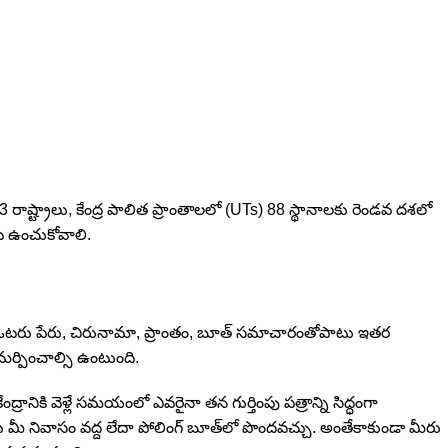
ష్ట్రాలు, కేంద్ర పాలిత ప్రాంతాలలో (UTs) 88 స్థానాలకు రెండవ దశలో
ెంట ఉంచుకోవాలి.
లిప్‌లో ఓటరు పేరు, చిరునామా, ప్రాంతం, బూత్ సమాచారంతోపాటు ఇతర
ర్పించాల్సి ఉంటుంది.
ేంద్రానికి వెళ్లే సమయంలో ఎవరైనా తన గుర్తింపు పత్రాన్ని సిద్ధంగా
ప్ ను మీ నివాసం వద్ద లేదా పోలింగ్ బూత్‌లో పొందవచ్చు. అంతేకాకుండా మీరు