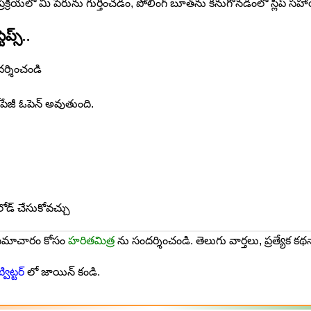
ల ప్ర‌క్రియ‌లో మీ పేరును గుర్తించడం, పోలింగ్ బూత్‌ను కనుగొనడంలో స్లిప్
ప్స్‌..
దర్శించండి
ెబ్‌పేజీ ఓపెన్ అవుతుంది.
లోడ్ చేసుకోవచ్చు
 సమాచారం కోసం
హరితమిత్ర
ను సందర్శించండి. తెలుగు వార్తలు, ప్రత్యేక కథ
్విట్టర్
లో జాయిన్ కండి.