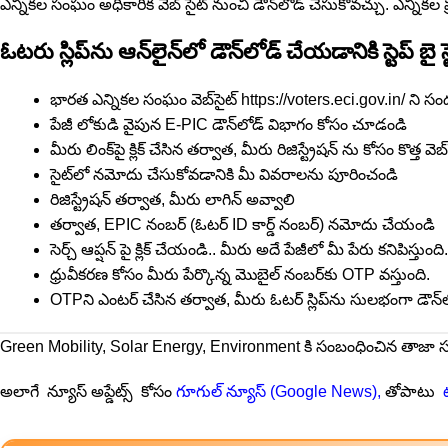
ఎన్నిక‌ల సంఘం అధికారిక వెబ్ సైట్ నుంచి డౌన్‌లోడ్ చేసుకోవచ్చు. ఎన్నిక‌
ఓటరు స్లిప్‌ను ఆన్‌లైన్‌లో డౌన్‌లోడ్ చేయడానికి స్టెప్ బై స్టె
భారత ఎన్నికల సంఘం వెబ్‌సైట్ https://voters.eci.gov.in/ ని సం
పేజీ లోకుడి వైపున E-PIC డౌన్‌లోడ్ విభాగం కోసం చూడండి
మీరు లింక్‌పై క్లిక్ చేసిన తర్వాత, మీరు రిజిస్ట్రేషన్ ను కోసం కొత్త వ
సైట్‌లో నమోదు చేసుకోవడానికి మీ వివరాలను పూరించండి
రిజిస్ట్రేషన్ తర్వాత, మీరు లాగిన్ అవ్వాలి
తర్వాత, EPIC నంబర్ (ఓటర్ ID కార్డ్ నంబర్) నమోదు చేయండి
సెర్చ్ ఆప్ష‌న్ పై క్లిక్ చేయండి.. మీరు అదే పేజీలో మీ పేరు క‌నిపిస్తుంది.
ధ్రువీకరణ కోసం మీరు పేర్కొన్న మొబైల్ నంబర్‌కు OTP వ‌స్తుంది.
OTPని ఎంట‌ర్‌ చేసిన తర్వాత, మీరు ఓటర్ స్లిప్‌ను సులభంగా డౌన్‌
Green Mobility, Solar Energy, Environment కి సంబంధించిన తాజా
అలాగే న్యూస్ అప్డేట్స్ కోసం
గూగుల్ న్యూస్ (Google News)
,
తోపాటు
ట