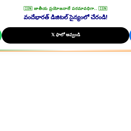
🇮🇳 జాతీయ ప్రయోజనాలే పరమావధిగా.. 🇮🇳
వందేభారత్ డిజిటల్ సైన్యంలో చేరండి!
𝕏 ఫాలో అవ్వండి