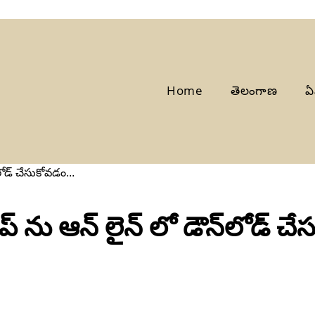
Home
తెలంగాణ
ఏ
లోడ్ చేసుకోవడం...
ిప్ ను ఆన్ లైన్ లో డౌన్‌లోడ్ 