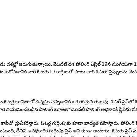
దశల్లో జరుగుతున్నాయి. మొదటి దశ పోలింగ్ ఏప్రిల్ 19న ముగియ‌గా 13 రా
యోగించుకోవ‌డానికి వారి ఓటరు ID కార్డులతో పాటు వారి ఓటరు స్లిప్పులను వ
 సంఘం ఓటర్ల జాబితాలో ఉన్న‌ట్లు చెప్పడానికి ఒక రకమైన రుజువు. ఓట‌ర్‌ స్
యమించబడిన పోలింగ్ బూత్‌లో మొదటి పోలింగ్ అధికారికి స్లిప్‌ను సమ
 కాపీతో ధ్రువీకరిస్తారు. ఓటర్ల గుర్తింపుకు కూడా బాధ్యత వహిస్తారు. పోలింగ్ క
 ఉంటుంది, దీనిని అనధికారిక గుర్తింపు స్లిప్ అని కూడా అంటారు. ఓటరు స్లి