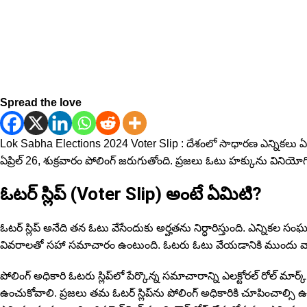
Spread the love
Lok Sabha Elections 2024 Voter Slip : దేశంలో సాధారణ ఎన్నికలు ఏడు 
ఏప్రిల్ 26, శుక్రవారం పోలింగ్ జ‌రుగుతోంది. ప్ర‌జ‌లు ఓటు హ‌క్కును విని
ఓటర్ స్లిప్ (Voter Slip) అంటే ఏమిటి?
ఓటర్ స్లిప్ అనేది తన ఓటు వేసేందుకు అర్హ‌తను నిర్ధారిస్తుంది. ఎన్నికల
వివరాలతో సహా సమాచారం ఉంటుంది. ఓటరు ఓటు వేయడానికి ముందు వారి ని
పోలింగ్ అధికారి ఓటరు స్లిప్‌లో పేర్కొన్న సమాచారాన్ని ఎలక్టోరల్ రోల్ మార్క్
ఉంచుకోవాలి. ప్ర‌జ‌లు త‌మ‌ ఓటర్ స్లిప్‌ను పోలింగ్ అధికారికి చూపించాల్సి