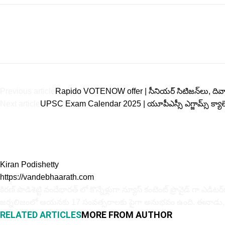
Previous article
Rapido VOTENOW offer | సీనియర్ సిటిజన్‌లు, దివ్యాం
Next article
UPSC Exam Calendar 2025 | యూపీఎస్సీ ఎగ్జామ్స్ క్యాలె
Kiran Podishetty
https://vandebhaarath.com
కిర‌ణ్ పొడిశెట్టి వందేభారత్ లో కొన్నేళ్లుగా న్యూస్ కంటెంట్ ప్రొవైడ్ గా ఎ
జర్నలిజంలో ఆయ‌న‌కు 17 సంవత్సరాలకు పైగా అనుభవం ఉంది. ఈనాడు, ఆంధ్ర‌జ్యోతి
RELATED ARTICLES
MORE FROM AUTHOR