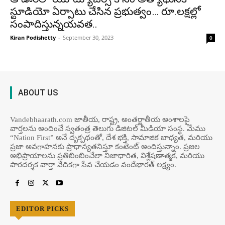
స్టూడియో ఏర్పాటు చేసిన ప్రభుత్వం… రూ.లక్షల్లో
సంపాదిస్తున్నయవత..
Kiran Podishetty
-
September 30, 2023
0
ABOUT US
Vandebhaarath.com జాతీయ, రాష్ట్ర, అంతర్జాతీయ అంశాలపై
వార్తలను అందించే స్వతంత్ర తెలుగు డిజిటల్ మీడియా సంస్థ. మేము
“Nation First” అనే దృక్పథంతో, దేశ భక్తి, సామాజిక బాధ్యత, మరియు
ప్రజా అవగాహనకు ప్రాధాన్యతనిస్తూ కంటెంట్ అందిస్తున్నాం. ప్రజల
అభిప్రాయాలను ప్రతిబింబించేలా నిజాధారిత, విశ్లేషణాత్మక, మరియు
పారదర్శక వార్తా వేదికగా సేవ చేయడం వందేభార‌త్ ల‌క్ష్యం.
EDITOR PICKS