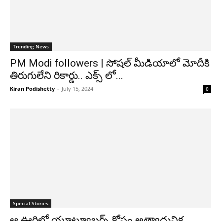
Trending News
PM Modi followers | సోషల్ మీడియాలో మోదీకి
తిరుగులేని రికార్డు.. ఎక్స్ లో...
Kiran Podishetty
-
July 15, 2024
0
Special Stories
ఆ ఊరిలో యూట్యూబర్స్ కోసం అత్యాధునిక