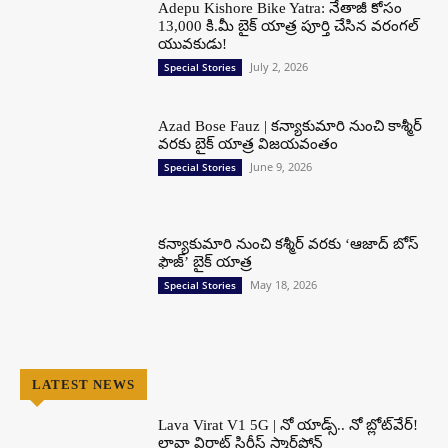
Adepu Kishore Bike Yatra: నేతాజీ కోసం
13,000 కి.మీ బైక్ యాత్ర పూర్తి చేసిన వరంగల్
యువకుడు!
July 2, 2026
Special Stories
Azad Bose Fauz | కన్యాకుమారి నుంచి కాశ్మీర్
వరకు బైక్ యాత్ర విజయవంతం
June 9, 2026
Special Stories
కన్యాకుమారి నుంచి కశ్మీర్ వరకు ‘ఆజాద్ బోస్
ఫౌజ్’ బైక్ యాత్ర
May 18, 2026
Special Stories
LATEST NEWS
Lava Virat V1 5G | నో యాడ్స్.. నో బ్లోట్‌వేర్!
లావా విరాట్ సిరీస్ స్మార్ట్‌ఫోన్​