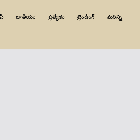
పీ
జాతీయం
ప్రత్యేకం
ట్రెండింగ్
మరిన్ని