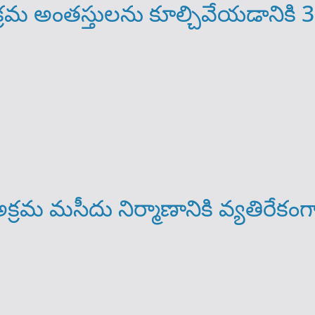
మ అంతస్తులను కూల్చివేయడానికి 3
మ మసీదు నిర్మాణానికి వ్యతిరేకంగా