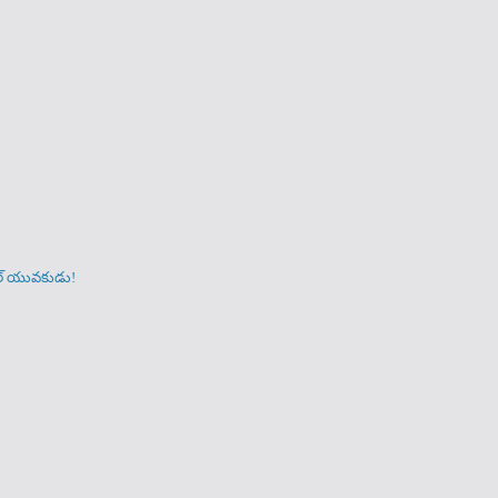
ంగల్ యువకుడు!