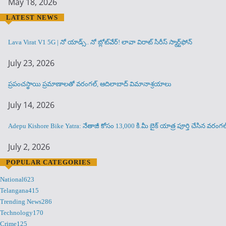
May 18, 2026
LATEST NEWS
Lava Virat V1 5G | నో యాడ్స్.. నో బ్లోట్‌వేర్! లావా విరాట్ సిరీస్ స్మార్ట్‌ఫోన్​
July 23, 2026
ప్రపంచస్థాయి ప్రమాణాలతో వరంగల్, ఆదిలాబాద్ విమానాశ్రయాలు
July 14, 2026
Adepu Kishore Bike Yatra: నేతాజీ కోసం 13,000 కి.మీ బైక్ యాత్ర పూర్తి చేసిన వర
July 2, 2026
POPULAR CATEGORIES
National
623
Telangana
415
Trending News
286
Technology
170
Crime
125