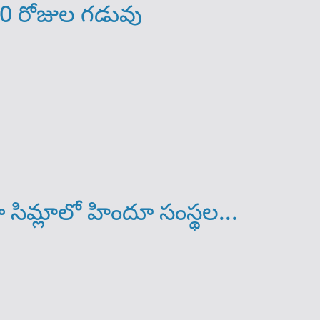
0 రోజుల గ‌డువు
 సిమ్లాలో హిందూ సంస్థల...