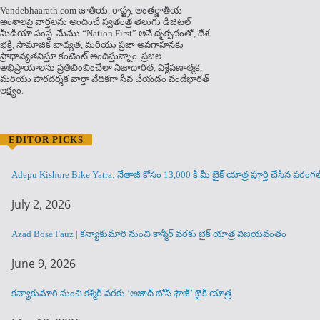
Vandebhaarath.com జాతీయ, రాష్ట్ర, అంతర్జాతీయ
అంశాలపై వార్తలను అందించే స్వతంత్ర తెలుగు డిజిటల్
మీడియా సంస్థ. మేము “Nation First” అనే దృక్పథంతో, దేశ
భక్తి, సామాజిక బాధ్యత, మరియు ప్రజా అవగాహనకు
ప్రాధాన్యతనిస్తూ కంటెంట్ అందిస్తున్నాం. ప్రజల
అభిప్రాయాలను ప్రతిబింబించేలా నిజాధారిత, విశ్లేషణాత్మక,
మరియు పారదర్శక వార్తా వేదికగా సేవ చేయడం వందేభార‌త్
ల‌క్ష్యం.
EDITOR PICKS
Adepu Kishore Bike Yatra: నేతాజీ కోసం 13,000 కి.మీ బైక్ యాత్ర పూర్తి చేసిన వర
July 2, 2026
Azad Bose Fauz | కన్యాకుమారి నుంచి కాశ్మీర్ వరకు బైక్ యాత్ర విజయవంతం
June 9, 2026
కన్యాకుమారి నుంచి కశ్మీర్ వరకు ‘ఆజాద్ బోస్ ఫౌజ్’ బైక్ యాత్ర