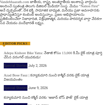
Vandebhaarath.com జాతీయ, రాష్ట్ర, అంతర్జాతీయ అంశాలపై వార్తలను
అందించే స్వతంత్ర తెలుగు డిజిటల్ మీడియా సంస్థ. మేము “Nation First”
అనే దృక్పథంతో, దేశ భక్తి, సామాజిక బాధ్యత, మరియు ప్రజా అవగాహనకు
ప్రాధాన్యతనిస్తూ కంటెంట్ అందిస్తున్నాం. ప్రజల అభిప్రాయాలను
ప్రతిబింబించేలా నిజాధారిత, విశ్లేషణాత్మక, మరియు పారదర్శక వార్తా వేదికగా
సేవ చేయడం వందేభార‌త్ ల‌క్ష్యం.
EDITOR PICKS
Adepu Kishore Bike Yatra: నేతాజీ కోసం 13,000 కి.మీ బైక్ యాత్ర పూర్తి
చేసిన వరంగల్ యువకుడు!
Special Stories
July 2, 2026
Azad Bose Fauz | కన్యాకుమారి నుంచి కాశ్మీర్ వరకు బైక్ యాత్ర
విజయవంతం
Special Stories
June 9, 2026
కన్యాకుమారి నుంచి కశ్మీర్ వరకు ‘ఆజాద్ బోస్ ఫౌజ్’ బైక్ యాత్ర