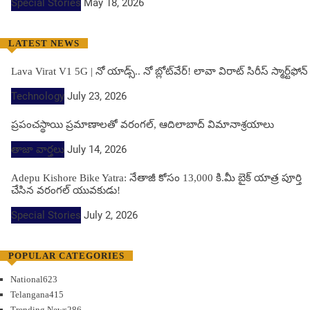
Special Stories
May 18, 2026
LATEST NEWS
Lava Virat V1 5G | నో యాడ్స్.. నో బ్లోట్‌వేర్! లావా విరాట్ సిరీస్ స్మార్ట్‌ఫోన్​
Technology
July 23, 2026
ప్రపంచస్థాయి ప్రమాణాలతో వరంగల్, ఆదిలాబాద్ విమానాశ్రయాలు
తాజా వార్తలు
July 14, 2026
Adepu Kishore Bike Yatra: నేతాజీ కోసం 13,000 కి.మీ బైక్ యాత్ర పూర్తి
చేసిన వరంగల్ యువకుడు!
Special Stories
July 2, 2026
POPULAR CATEGORIES
National
623
Telangana
415
Trending News
286