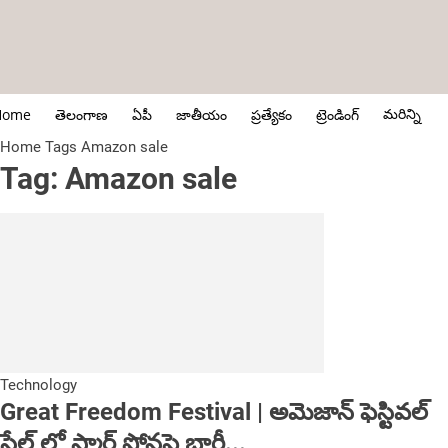
మరిన్ని
Home
తెలంగాణ
ఏపీ
జాతీయం
ప్రత్యేకం
ట్రెండింగ్
Home
Tags
Amazon sale
Tag: Amazon sale
Technology
Great Freedom Festival | అమెజాన్ ఫెస్టివ‌ల్
సేల్ లో స్మార్ట్ ఫోన్ల‌పై భారీ...