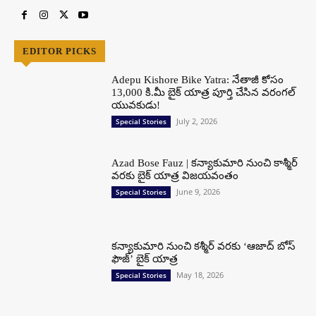
EDITOR PICKS
Adepu Kishore Bike Yatra: నేతాజీ కోసం
13,000 కి.మీ బైక్ యాత్ర పూర్తి చేసిన వరంగల్
యువకుడు!
July 2, 2026
Special Stories
Azad Bose Fauz | కన్యాకుమారి నుంచి కాశ్మీర్
వరకు బైక్ యాత్ర విజయవంతం
June 9, 2026
Special Stories
కన్యాకుమారి నుంచి కశ్మీర్ వరకు ‘ఆజాద్ బోస్
ఫౌజ్’ బైక్ యాత్ర
May 18, 2026
Special Stories