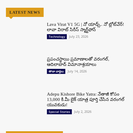
LATEST NEWS
Lava Virat V1 5G | నో యాడ్స్.. నో బ్లోట్‌వేర్!
లావా విరాట్ సిరీస్ స్మార్ట్‌ఫోన్​
July 23, 2026
Technology
ప్రపంచస్థాయి ప్రమాణాలతో వరంగల్,
ఆదిలాబాద్ విమానాశ్రయాలు
July 14, 2026
తాజా వార్తలు
Adepu Kishore Bike Yatra: నేతాజీ కోసం
13,000 కి.మీ బైక్ యాత్ర పూర్తి చేసిన వరంగల్
యువకుడు!
July 2, 2026
Special Stories