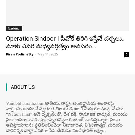
National
Operation Sindoor | పీవోకే తిరిగి ఇస్తేనే చర్చలు..
మాకు ఎవరి మధ్యవర్తిత్వం అవసరం...
Kiran Podishetty
-
May 11, 2025
0
ABOUT US
Vandebhaarath.com జాతీయ, రాష్ట్ర, అంతర్జాతీయ అంశాలపై
వార్తలను అందించే స్వతంత్ర తెలుగు డిజిటల్ మీడియా సంస్థ. మేము
“Nation First” అనే దృక్పథంతో, దేశ భక్తి, సామాజిక బాధ్యత, మరియు
ప్రజా అవగాహనకు ప్రాధాన్యతనిస్తూ కంటెంట్ అందిస్తున్నాం. ప్రజల
అభిప్రాయాలను ప్రతిబింబించేలా నిజాధారిత, విశ్లేషణాత్మక, మరియు
పారదర్శక వార్తా వేదికగా సేవ చేయడం వందేభార‌త్ ల‌క్ష్యం.