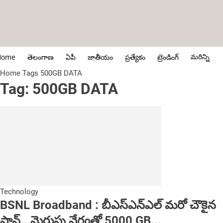
మరిన్ని
Home
తెలంగాణ
ఏపీ
జాతీయం
ప్రత్యేకం
ట్రెండింగ్
Home
Tags
500GB DATA
Tag: 500GB DATA
Technology
BSNL Broadband : బీఎస్‌ఎన్‌ఎల్ మరో చౌకైన
ప్లాన్‌.. మెరుపు వేగంతో 5000 GB...