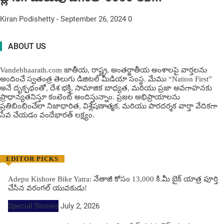
Kiran Podishetty
-
September 26, 2024
0
ABOUT US
Vandebhaarath.com జాతీయ, రాష్ట్ర, అంతర్జాతీయ అంశాలపై వార్తలను
అందించే స్వతంత్ర తెలుగు డిజిటల్ మీడియా సంస్థ. మేము “Nation First”
అనే దృక్పథంతో, దేశ భక్తి, సామాజిక బాధ్యత, మరియు ప్రజా అవగాహనకు
ప్రాధాన్యతనిస్తూ కంటెంట్ అందిస్తున్నాం. ప్రజల అభిప్రాయాలను
ప్రతిబింబించేలా నిజాధారిత, విశ్లేషణాత్మక, మరియు పారదర్శక వార్తా వేదికగా
సేవ చేయడం వందేభార‌త్ ల‌క్ష్యం.
EDITOR PICKS
Adepu Kishore Bike Yatra: నేతాజీ కోసం 13,000 కి.మీ బైక్ యాత్ర పూర్తి
చేసిన వరంగల్ యువకుడు!
Special Stories
July 2, 2026