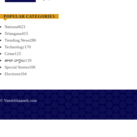
POPULAR CATEGORIES
National
623
Telangana
415
Trending News
286
Technology
170
Crime
125
తాజా వార్తలు
119
Special Stories
106
Elections
104
© Vandebhaarath.com
About Us
Contact Us
Terms and Conditions
Privacy Policy
Advertise
Editorial Policy
Support