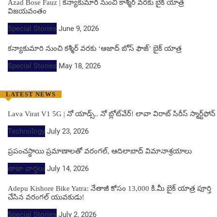
Azad Bose Fauz | కన్యాకుమారి నుంచి కాశ్మీర్ వరకు బైక్ యాత్ర
విజయవంతం
Special Stories
June 9, 2026
కన్యాకుమారి నుంచి కశ్మీర్ వరకు ‘ఆజాద్ బోస్ ఫౌజ్’ బైక్ యాత్ర
Special Stories
May 18, 2026
LATEST NEWS
Lava Virat V1 5G | నో యాడ్స్.. నో బ్లోట్‌వేర్! లావా విరాట్ సిరీస్ స్మార్ట్‌ఫోన్​
Technology
July 23, 2026
ప్రపంచస్థాయి ప్రమాణాలతో వరంగల్, ఆదిలాబాద్ విమానాశ్రయాలు
తాజా వార్తలు
July 14, 2026
Adepu Kishore Bike Yatra: నేతాజీ కోసం 13,000 కి.మీ బైక్ యాత్ర పూర్తి
చేసిన వరంగల్ యువకుడు!
Special Stories
July 2, 2026