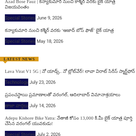
Azad Bose Fauz | కన్యాకుమారి నుంచి కాశ్మీర్ వరకు బైక్ యాత్ర
విజయవంతం
Special Stories
June 9, 2026
కన్యాకుమారి నుంచి కశ్మీర్ వరకు ‘ఆజాద్ బోస్ ఫౌజ్’ బైక్ యాత్ర
Special Stories
May 18, 2026
LATEST NEWS
Lava Virat V1 5G | నో యాడ్స్.. నో బ్లోట్‌వేర్! లావా విరాట్ సిరీస్ స్మార్ట్‌ఫోన్​
Technology
July 23, 2026
ప్రపంచస్థాయి ప్రమాణాలతో వరంగల్, ఆదిలాబాద్ విమానాశ్రయాలు
తాజా వార్తలు
July 14, 2026
Adepu Kishore Bike Yatra: నేతాజీ కోసం 13,000 కి.మీ బైక్ యాత్ర పూర్తి
చేసిన వరంగల్ యువకుడు!
Special Stories
July 2, 2026