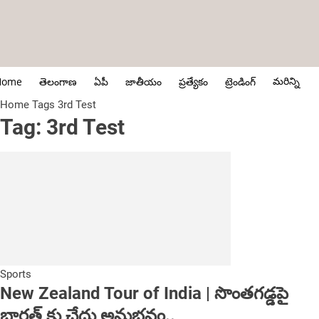
మరిన్ని
Home
తెలంగాణ
ఏపీ
జాతీయం
ప్రత్యేకం
ట్రెండింగ్
Home
Tags
3rd Test
Tag: 3rd Test
Sports
New Zealand Tour of India | సొంత‌గ‌డ్డ‌పై
భార‌త్ కు చేదు అనుభ‌వం..