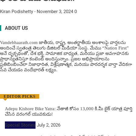
Kiran Podishetty
-
November 3, 2024
0
ABOUT US
Vandebhaarath.com జాతీయ, రాష్ట్ర, అంతర్జాతీయ అంశాలపై వార్తలను
అందించే స్వతంత్ర తెలుగు డిజిటల్ మీడియా సంస్థ. మేము “Nation First”
అనే దృక్పథంతో, దేశ భక్తి, సామాజిక బాధ్యత, మరియు ప్రజా అవగాహనకు
ప్రాధాన్యతనిస్తూ కంటెంట్ అందిస్తున్నాం. ప్రజల అభిప్రాయాలను
ప్రతిబింబించేలా నిజాధారిత, విశ్లేషణాత్మక, మరియు పారదర్శక వార్తా వేదికగా
సేవ చేయడం వందేభార‌త్ ల‌క్ష్యం.
EDITOR PICKS
Adepu Kishore Bike Yatra: నేతాజీ కోసం 13,000 కి.మీ బైక్ యాత్ర పూర్తి
చేసిన వరంగల్ యువకుడు!
Special Stories
July 2, 2026