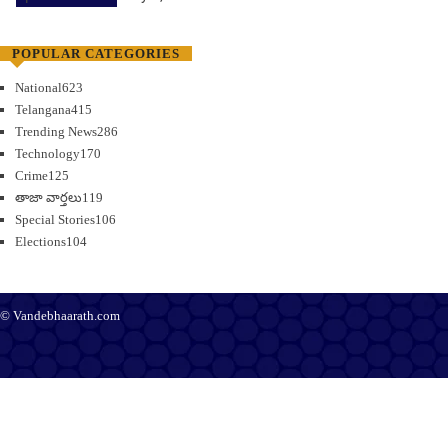
POPULAR CATEGORIES
National
623
Telangana
415
Trending News
286
Technology
170
Crime
125
తాజా వార్తలు
119
Special Stories
106
Elections
104
© Vandebhaarath.com
About Us
Contact Us
Terms and Conditions
Privacy Policy
Advertise
Editorial Policy
Support