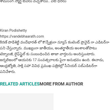
శామ్‌సంగ్ స్మార్ట్ టీవీలు వచ్చేశాయి.. వీటి ధరలు
Kiran Podishetty
https://vandebhaarath.com
కిర‌ణ్ పొడిశెట్టి వందేభారత్ లో కొన్నేళ్లుగా న్యూస్ కంటెంట్ ప్రొవైడ్ గా ఎడిటర్‌గా
పని చేస్తున్నారు. ముఖ్యంగా జాతీయం, అంత‌ర్జాతీయ అంశాల‌తోపాటు
టెక్నాల‌జీ, లైఫ్‌స్టైల్‌ కు సంబంధించిన తాజా వార్తల‌ను అందిస్తుంటారు.
జర్నలిజంలో ఆయ‌న‌కు 17 సంవత్సరాలకు పైగా అనుభవం ఉంది. ఈనాడు,
ఆంధ్ర‌జ్యోతి, సాక్షి స‌హా వివిధ ప్ర‌ముఖ‌ ప‌త్రిక‌ల్లో సీనియ‌ర్‌ స‌బ్ఎడిట‌ర్‌గా
ప‌నిచేశారు.
RELATED ARTICLES
MORE FROM AUTHOR