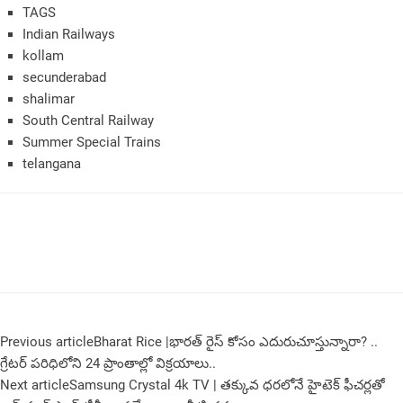
TAGS
Indian Railways
kollam
secunderabad
shalimar
South Central Railway
Summer Special Trains
telangana
Previous article
Bharat Rice |భార‌త్ రైస్ కోసం ఎదురుచూస్తున్నారా? ..
గ్రేట‌ర్ ప‌రిధిలోని 24 ప్రాంతాల్లో విక్ర‌యాలు..
Next article
Samsung Crystal 4k TV | తక్కువ ధరలోనే హైటెక్ ఫీచర్లతో