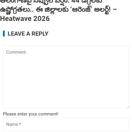
తెలంగాణపై నిప్పుల వర్షం: 44 డిగ్రీలకు
ఉష్ణోగ్రతలు.. ఈ జిల్లాలకు ‘ఆరెంజ్’ అలర్ట్! ‌‌–
Heatwave 2026
LEAVE A REPLY
Please enter your comment!