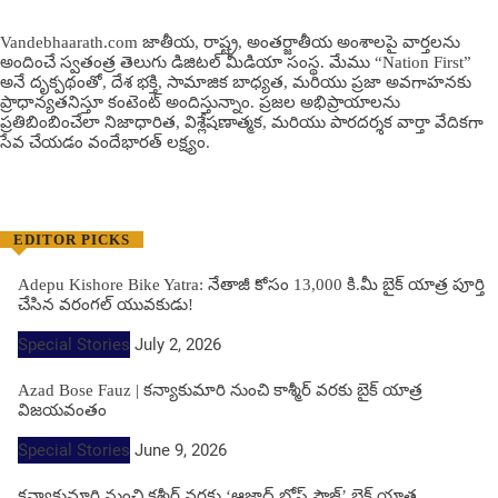
Vandebhaarath.com జాతీయ, రాష్ట్ర, అంతర్జాతీయ అంశాలపై వార్తలను
అందించే స్వతంత్ర తెలుగు డిజిటల్ మీడియా సంస్థ. మేము “Nation First”
అనే దృక్పథంతో, దేశ భక్తి, సామాజిక బాధ్యత, మరియు ప్రజా అవగాహనకు
ప్రాధాన్యతనిస్తూ కంటెంట్ అందిస్తున్నాం. ప్రజల అభిప్రాయాలను
ప్రతిబింబించేలా నిజాధారిత, విశ్లేషణాత్మక, మరియు పారదర్శక వార్తా వేదికగా
సేవ చేయడం వందేభార‌త్ ల‌క్ష్యం.
EDITOR PICKS
Adepu Kishore Bike Yatra: నేతాజీ కోసం 13,000 కి.మీ బైక్ యాత్ర పూర్తి
చేసిన వరంగల్ యువకుడు!
Special Stories
July 2, 2026
Azad Bose Fauz | కన్యాకుమారి నుంచి కాశ్మీర్ వరకు బైక్ యాత్ర
విజయవంతం
Special Stories
June 9, 2026
కన్యాకుమారి నుంచి కశ్మీర్ వరకు ‘ఆజాద్ బోస్ ఫౌజ్’ బైక్ యాత్ర