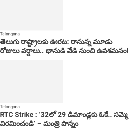
Telangana
తెలుగు రాష్ట్రాలకు ఊరట: రానున్న మూడు
రోజులు వర్షాలు.. భానుడి వేడి నుంచి ఉపశమనం!
Telangana
RTC Strike : ‘32లో 29 డిమాండ్లకు ఓకే.. సమ్మె
విరమించండి’ – మంత్రి పొన్నం