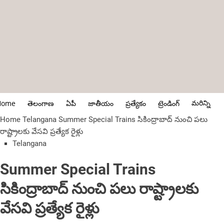
మరిన్ని
Home
తెలంగాణ
ఏపీ
జాతీయం
ప్రత్యేకం
ట్రెండింగ్
Home
Telangana
Summer Special Trains సికింద్రాబాద్‌ నుంచి పలు
రాష్ట్రాలకు వేసవి ప్రత్యేక రైళ్లు
Telangana
Summer Special Trains
సికింద్రాబాద్‌ నుంచి పలు రాష్ట్రాలకు
వేసవి ప్రత్యేక రైళ్లు