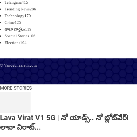
Telangana
415
Trending News
286
Technology
170
Crime
125
తాజా వార్తలు
119
Special Stories
106
Elections
104
© Vandebhaarath.com
About Us
Contact Us
Terms and Conditions
Privacy Policy
Advertise
Editorial Policy
Support
MORE STORIES
Lava Virat V1 5G | నో యాడ్స్.. నో బ్లోట్‌వేర్!
లావా విరాట్...