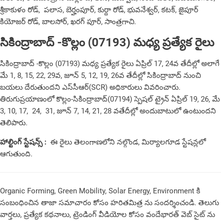
శ్రీకాకుళం రోడ్, పలాస, బెర్హంపూర్, కుర్దా రోడ్, భువనేశ్వర్, కటక్, జైపూర్
కియోజర్ రోడ్, బాలసోర్, ఖరగ్ పూర్, సాంత్రగాచి.
సికింద్రాబాద్‌ -కొల్లం (07193) మధ్య ప్రత్యేక రైలు
సికింద్రాబాద్‌ -కొల్లం (07193) మధ్య ప్రత్యేక రైలు ఏప్రిల్‌ 17, 24వ తేదీల్లో అలాగే
మే 1, 8, 15, 22, 29వ, జూన్‌ 5, 12, 19, 26వ తేదీల్లో సికింద్రాబాద్‌ నుంచి
బయలు దేరుతుందని ఎస్‌సీఆర్‌(SCR) అధికారులు వివరించారు.
తిరుగుప్రయాణంలో కొల్లం-సికింద్రాబాద్‌(07194) స్పెషల్ ట్రైన్ ఏప్రిల్‌ 19, 26, మే
3, 10, 17, 24, 31, జూన్‌ 7, 14, 21, 28 వతేదీల్లో అందుబాటులో ఉంటుందని
తెలిపారు.
హాల్టింగ్ స్టేషన్స్ :
ఈ రైలు తెలంగాణలోని నల్గొండ, మిర్యాలగూడ స్టేషన్లలో
ఆగుతుంది.
Organic Forming, Green Mobility, Solar Energy, Environment కి
సంబంధించిన తాజా సమాచారం కోసం
హరితమిత్ర
ను సందర్శించండి. తెలుగు
వార్తలు, ప్రత్యేక కథనాలు, ట్రెండింగ్ వీడియోల కోసం
వందేభారత్
వెబ్ సైట్ ను