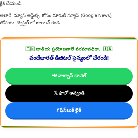
క్లిక్ చేయండి..
అలాగే న్యూస్ అప్డేట్స్ కోసం
గూగుల్ న్యూస్ (Google News)
,
తోపాటు
ట్విట్టర్
లో జాయిన్ కండి.
🇮🇳 జాతీయ ప్రయోజనాలే పరమావధిగా.. 🇮🇳
వందేభారత్ డిజిటల్ సైన్యంలో చేరండి!
📢 వాట్సాప్ ఛానెల్
𝕏 ఫాలో అవ్వండి
f ఫేస్‌బుక్ లైక్