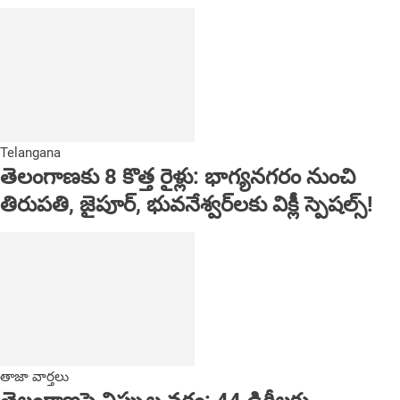
Telangana
తెలంగాణకు 8 కొత్త రైళ్లు: భాగ్యనగరం నుంచి
తిరుపతి, జైపూర్, భువనేశ్వర్‌లకు విక్లీ స్పెషల్స్!
తాజా వార్తలు