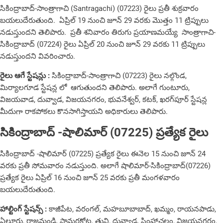
సికింద్రాబాద్‌-సాంత్రాగాచి (Santragachi) (07223) రైలు ప్రతీ శుక్రవారం
బయలుదేరుతుంది. ఏప్రిల్‌ 19 నుంచి జూన్‌ 29 వరకు మొత్తం 11 ట్రిప్పులు
నడుస్తుందని తెలిపారు. ప్రతీ శనివారం తిరుగు ప్రయాణమయ్యే సాంత్రాగాచి-
సికింద్రాబాద్‌ (07224) రైలు ఏప్రిల్‌ 20 నుంచి జూన్‌ 29 వరకు 11 ట్రిప్పులు
నడుస్తుందని వివరించారు.
రైలు ఆగే స్టేషన్లు :
సికింద్రాబాద్‌-సాంత్రాగాచి (07223) రైలు నల్గొండ,
మిర్యాలగూడ స్టేషన్ల లో ఆగుతుందని తెలిపారు. అలాగే గుంటూరు,
విజయవాడ, దువ్వాడ, విజయనగరం, భువనేశ్వర్‌, కటక్‌, ఖరగ్‌పూర్‌ స్టేషన్ల
మీదుగా రాకపోకలు కొనసాగిస్తాయని అధికారులు తెలిపారు.
సికింద్రాబాద్‌ -షాలిమార్‌ (07225) ప్రత్యేక రైలు
సికింద్రాబాద్‌ -షాలిమార్‌ (07225) ప్రత్యేక రైలు ఈనెల 15 నుంచి జూన్‌ 24
వరకు ప్రతీ సోమవారం నడుస్తుంది. అలాగే షాలిమార్‌-సికింద్రాబాద్‌(07226)
ప్రత్యేక రైలు ఏప్రిల్‌ 16 నుంచి జూన్‌ 25 వరకు ప్రతీ మంగళవారం
బయలుదేరుతుంది.
హాల్టింగ్ స్టేషన్స్ :
కాజీపేట, వరంగల్, మహబూబాబాద్, ఖమ్మం, రాయనపాడు,
ఏలూరు, రాజమండ్రి, సామర్లకోట, తుని, దువ్వాడ, సింహాచలం, విజయనగరం,