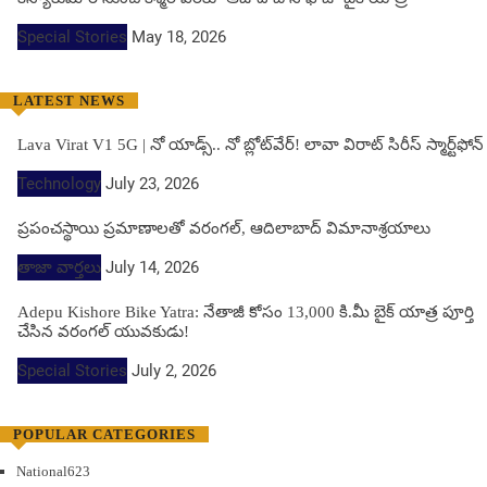
Special Stories
May 18, 2026
LATEST NEWS
Lava Virat V1 5G | నో యాడ్స్.. నో బ్లోట్‌వేర్! లావా విరాట్ సిరీస్ స్మార్ట్‌ఫోన్​
Technology
July 23, 2026
ప్రపంచస్థాయి ప్రమాణాలతో వరంగల్, ఆదిలాబాద్ విమానాశ్రయాలు
తాజా వార్తలు
July 14, 2026
Adepu Kishore Bike Yatra: నేతాజీ కోసం 13,000 కి.మీ బైక్ యాత్ర పూర్తి
చేసిన వరంగల్ యువకుడు!
Special Stories
July 2, 2026
POPULAR CATEGORIES
National
623