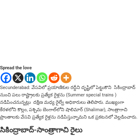
Spread the love
Secunderabad: వేసవిలో ప్రయాణికుల రద్దీని దృష్టిలో పెట్టుకొని సికింద్రాబాద్‌
నుంచి పలు రాష్ట్రాలకు ప్రత్యేక రైళ్లను (Summer special trains )
నడిపించనున్నట్లు దక్షిణ మధ్య రైల్వే అధికారులు తెలిపారు. ముఖ్యంగా
కేరళలోని కొల్లం, పశ్చిమ బెంగాల్‌లోని షాలిమార్ (Shalimar)‌, సాంత్రాగాచి
ప్రాంతాలకు వేసవి ప్రత్యేక రైళ్లను నడిపిస్తున్నామని ఒక ప్రకటనలో వెల్లడించారు.
సికింద్రాబాద్‌-సాంత్రాగాచి రైలు