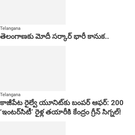
Telangana
తెలంగాణకు మోదీ సర్కార్ భారీ కానుక..
Telangana
కాజీపేట రైల్వే యూనిట్‌కు బంపర్ ఆఫర్: 200
‘ఇంటర్‌సిటీ’ రైళ్ల తయారీకి కేంద్రం గ్రీన్ సిగ్నల్!