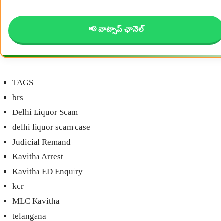
📢 వాట్సాప్ ఛానెల్
TAGS
brs
Delhi Liquor Scam
delhi liquor scam case
Judicial Remand
Kavitha Arrest
Kavitha ED Enquiry
kcr
MLC Kavitha
telangana