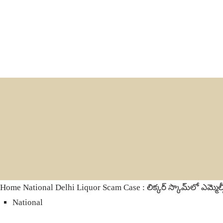
Home
National
Delhi Liquor Scam Case : లిక్కర్‌ స్కామ్‌లో ఎమ్మెల్స
National