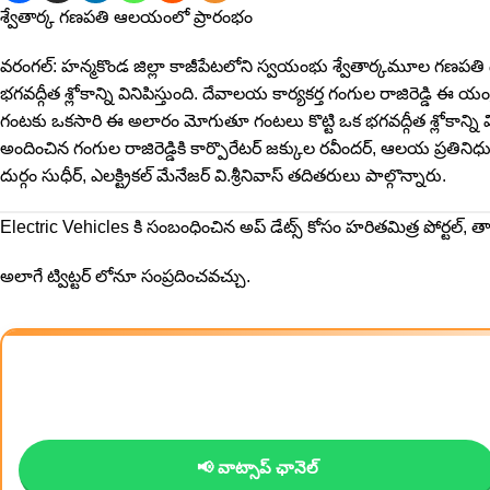
శ్వేతార్క గణపతి ఆలయంలో ప్రారంభం
వరంగల్: హన్మకొండ జిల్లా కాజీపేటలోని స్వయంభు శ్వేతార్కమూల గణప
భగవద్గీత శ్లోకాన్ని వినిపిస్తుంది. దేవాలయ కార్యకర్త గంగుల రాజిరెడ్డి ఈ
గంటకు ఒకసారి ఈ అలారం మోగుతూ గంటలు కొట్టి ఒక భగవద్గీత శ్లోకాన్ని
అందించిన గంగుల రాజిరెడ్డికి కార్పొరేటర్ జక్కుల రవీందర్, ఆలయ ప్రతినిధు
దుర్గం సుధీర్, ఎలక్ట్రికల్ మేనేజర్ వి.శ్రీనివాస్ తదితరులు పాల్గొన్నారు.
Electric Vehicles కి సంబంధించిన అప్ డేట్స్ కోసం
హరితమిత్ర
పోర్టల్, త
అలాగే
ట్విట్టర్
లోనూ సంప్రదించవచ్చు.
📢 వాట్సాప్ ఛానెల్