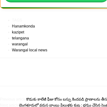
TAGS
Hanamkonda
kazipet
telangana
warangal
Warangal local news
Previous article
కొడుకు కాలేజీ ఫీజు కోసం బస్సు కిందపడి ప్రాణాలను త
Next article
బెంగళూరులో వరుస బాంబు పేలుళ్లకు కుట్ర : భగ్నం చేసిన సెంట్రల