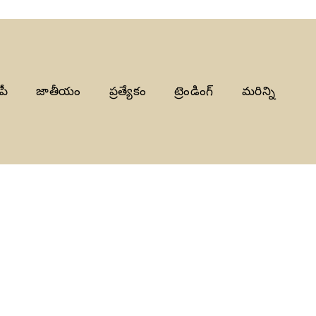
పీ
జాతీయం
ప్రత్యేకం
ట్రెండింగ్
మరిన్ని