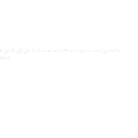
నాల‌జీ, లైఫ్‌స్టైల్‌ కు సంబంధించిన తాజా వార్తల‌ను అందిస్తుంటారు.
చేశారు.