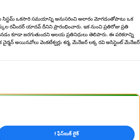
ారం సిస్టమ్ ఒకసారి సమయాన్ని అనుసరించి అలారం మోగడంతోపాటు ఒక
్కుల రవీందర్ యాదవ్ దీనిని ప్రారంభించారు. ఇక నుంచి ప్రతిరోజు ప్రతి
ు వినడం కూడా జరగుతుందని ఆలయ ప్రతినిధులు తెలిపారు. ఈ పరికరాన్ని
్మన్ అయినవోలు వెంకటేశ్వర్లు శర్మ, మేనేజర్ లక్క రవి అసిస్టెంట్ మేనేజర్
f ఫేస్‌బుక్ లైక్