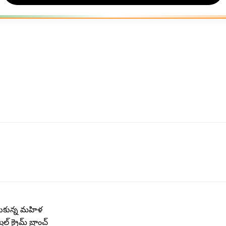
ీసుకున్న మహిళ
్ క్రైమ్ బ్రాంచ్