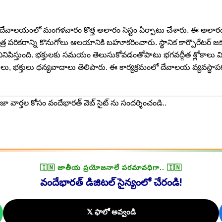
తి దేవాలయంలో మంగళవారం కొత్త అలారం సిస్టం ఏర్పాటు చేశారు. ఈ అల
 యంత్ర పరికరాన్ని కొనుగోలు ఆలయానికి బహూకరించారు. స్థానిక కార్పొరేటర్ జక
 వినిపిస్తుంది. భక్తులకు సమయం తెలుసుకోవడంతోపాటు భగవద్గీత శ్లోకాల
లు, భక్తులు ధన్యవాదాలు తెలిపారు. ఈ కార్యక్రమంలో దేవాలయ వ్యవస్థాపక చైర
ాజా వార్తల కోసం
వందేభారత్
వెబ్ సైట్ ను సందర్శించండి..
🇮🇳 జాతీయ ప్రయోజనాలే పరమావధిగా.. 🇮🇳
వందేభారత్ డిజిటల్ సైన్యంలో చేరండి!
𝕏 ఫాలో అవ్వండి