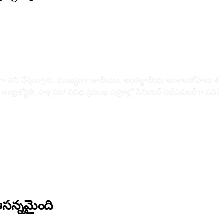
డిటర్‌గా పని చేస్తున్నారు. ముఖ్యంగా జాతీయం, అంత‌ర్జాతీయ అంశాల‌తోపాటు టెక్
, సాక్షి స‌హా వివిధ ప్ర‌ముఖ‌ ప‌త్రిక‌ల్లో సీనియ‌ర్‌ స‌బ్ఎడిట‌ర్‌గా ప‌ని
సన్నమైంది