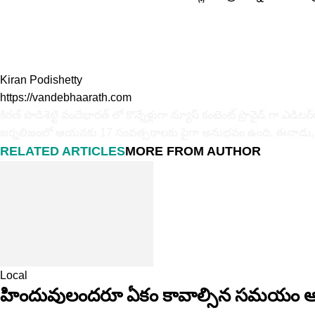
Kiran Podishetty
https://vandebhaarath.com
కిర‌ణ్ పొడిశెట్టి వందేభారత్ లో కొన్నేళ్లుగా న్యూస్ కంటెంట్ ప్రొవైడ్ గా ఎ
జర్నలిజంలో ఆయ‌న‌కు 17 సంవత్సరాలకు పైగా అనుభవం ఉంది. ఈనాడు, ఆంధ్ర‌జ్యోతి
RELATED ARTICLES
MORE FROM AUTHOR
Local
హిందువులందరూ ఏకం కావాల్సిన సమయం ఆ