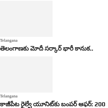
Telangana
తెలంగాణకు మోదీ సర్కార్ భారీ కానుక..
Telangana
కాజీపేట రైల్వే యూనిట్‌కు బంపర్ ఆఫర్: 200