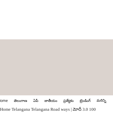
మరిన్ని
Home
తెలంగాణ
ఏపీ
జాతీయం
ప్రత్యేకం
ట్రెండింగ్
Home
Telangana
Telangana Road ways | మోదీ 3.0 100