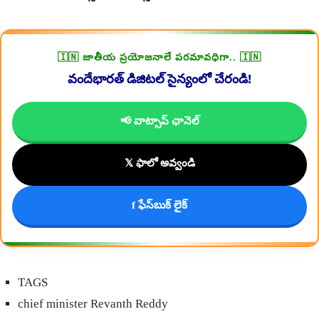
🇮🇳 జాతీయ ప్రయోజనాలే పరమావధిగా.. 🇮🇳
వందేభారత్ డిజిటల్ సైన్యంలో చేరండి!
📢 వాట్సాప్ ఛానెల్
𝕏 ఫాలో అవ్వండి
f ఫేస్‌బుక్ లైక్
TAGS
chief minister Revanth Reddy