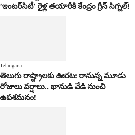
‘ఇంటర్‌సిటీ’ రైళ్ల తయారీకి కేంద్రం గ్రీన్ సిగ్నల్!
Telangana
తెలుగు రాష్ట్రాలకు ఊరట: రానున్న మూడు
రోజులు వర్షాలు.. భానుడి వేడి నుంచి
ఉపశమనం!