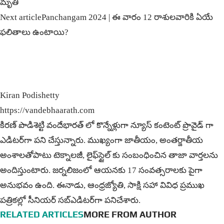
మృతి
Next article
Panchangam 2024 | ఈ వారం 12 రాశులవారికి ఏయే
ఫలితాలు ఉంటాయి?
Kiran Podishetty
https://vandebhaarath.com
కిర‌ణ్ పొడిశెట్టి వందేభారత్ లో కొన్నేళ్లుగా న్యూస్ కంటెంట్ ప్రొవైడ్ గా
ఎడిటర్‌గా పని చేస్తున్నారు. ముఖ్యంగా జాతీయం, అంత‌ర్జాతీయ
అంశాల‌తోపాటు టెక్నాల‌జీ, లైఫ్‌స్టైల్‌ కు సంబంధించిన తాజా వార్తల‌ను
అందిస్తుంటారు. జర్నలిజంలో ఆయ‌న‌కు 17 సంవత్సరాలకు పైగా
అనుభవం ఉంది. ఈనాడు, ఆంధ్ర‌జ్యోతి, సాక్షి స‌హా వివిధ ప్ర‌ముఖ‌
ప‌త్రిక‌ల్లో సీనియ‌ర్‌ స‌బ్ఎడిట‌ర్‌గా ప‌నిచేశారు.
RELATED ARTICLES
MORE FROM AUTHOR