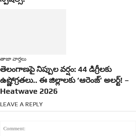
తాజా వార్తలు
తెలంగాణపై నిప్పుల వర్షం: 44 డిగ్రీలకు
ఉష్ణోగ్రతలు.. ఈ జిల్లాలకు ‘ఆరెంజ్’ అలర్ట్! ‌‌–
Heatwave 2026
LEAVE A REPLY