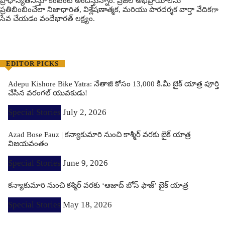
ప్రాధాన్యతనిస్తూ కంటెంట్ అందిస్తున్నాం. ప్రజల అభిప్రాయాలను
ప్రతిబింబించేలా నిజాధారిత, విశ్లేషణాత్మక, మరియు పారదర్శక వార్తా వేదికగా
సేవ చేయడం వందేభార‌త్ ల‌క్ష్యం.
EDITOR PICKS
Adepu Kishore Bike Yatra: నేతాజీ కోసం 13,000 కి.మీ బైక్ యాత్ర పూర్తి
చేసిన వరంగల్ యువకుడు!
Special Stories
July 2, 2026
Azad Bose Fauz | కన్యాకుమారి నుంచి కాశ్మీర్ వరకు బైక్ యాత్ర
విజయవంతం
Special Stories
June 9, 2026
కన్యాకుమారి నుంచి కశ్మీర్ వరకు ‘ఆజాద్ బోస్ ఫౌజ్’ బైక్ యాత్ర
Special Stories
May 18, 2026