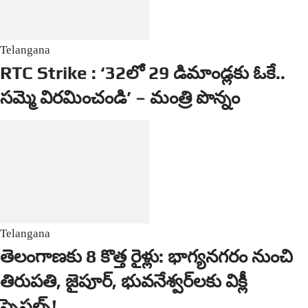
Telangana
RTC Strike : ‘32లో 29 డిమాండ్లకు ఓకే..
సమ్మె విరమించండి’ – మంత్రి పొన్నం
Telangana
తెలంగాణకు 8 కొత్త రైళ్లు: భాగ్యనగరం నుంచి
తిరుపతి, జైపూర్, భువనేశ్వర్‌లకు విక్లీ
స్పెషల్స్!