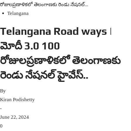
రోజులప్రణాళికలో తెలంగాణకు రెండు నేషనల్...
Telangana
Telangana Road ways |
మోదీ 3.0 100
రోజులప్రణాళికలో తెలంగాణకు
రెండు నేషనల్ హైవేస్..
By
Kiran Podishetty
-
June 22, 2024
0