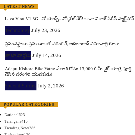
LATEST NEWS
Lava Virat V1 5G | నో యాడ్స్.. నో బ్లోట్‌వేర్! లావా విరాట్ సిరీస్ స్మార్ట్‌ఫోన్​
Technology
July 23, 2026
ప్రపంచస్థాయి ప్రమాణాలతో వరంగల్, ఆదిలాబాద్ విమానాశ్రయాలు
తాజా వార్తలు
July 14, 2026
Adepu Kishore Bike Yatra: నేతాజీ కోసం 13,000 కి.మీ బైక్ యాత్ర పూర్తి
చేసిన వరంగల్ యువకుడు!
Special Stories
July 2, 2026
POPULAR CATEGORIES
National
623
Telangana
415
Trending News
286
Technology
170