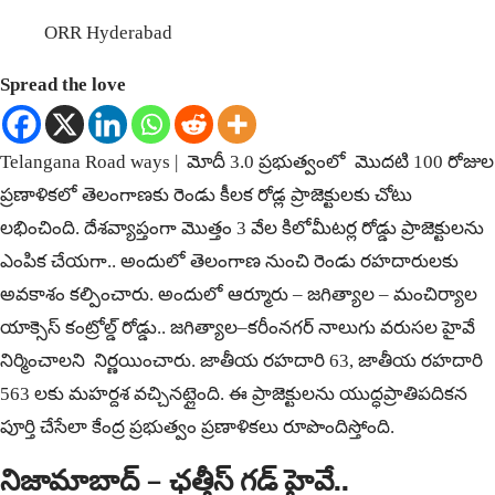
ORR Hyderabad
Spread the love
Telangana Road ways | మోదీ 3.0 ప్రభుత్వంలో మొదటి 100 రోజుల
ప్రణాళికలో తెలంగాణకు రెండు కీలక రోడ్ల ప్రాజెక్టులకు చోటు
లభించింది. దేశవ్యాప్తంగా మొత్తం 3 వేల కిలోమీటర్ల రోడ్డు ప్రాజెక్టులను
ఎంపిక చేయగా.. అందులో తెలంగాణ నుంచి రెండు రహదారులకు
అవకాశం కల్పించారు. అందులో ఆర్మూరు – జగిత్యాల – మంచిర్యాల
యాక్సెస్‌ కంట్రోల్డ్‌ రోడ్డు.. జగిత్యాల–కరీంనగర్‌ నాలుగు వరుసల హైవే
నిర్మించాలని నిర్ణయించారు. జాతీయ రహదారి 63, జాతీయ రహదారి
563 లకు మహర్దశ వచ్చినట్లైంది. ఈ ప్రాజెక్టులను యుద్ధప్రాతిపదికన
పూర్తి చేసేలా కేంద్ర ప్రభుత్వం ప్రణాళికలు రూపొందిస్తోంది.
నిజామాబాద్ – ఛత్తీస్ గడ్ హైవే..