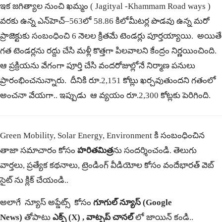
ఇక జగిత్యాల నుంచి ఖమ్మం ( Jagityal -Khammam Road ways )
వరకు ఉన్న ఎన్‌హెచ్‌–563లో 58.86 కిలోమీటర్ల పొడవు ఉన్న మరో
ప్రాజెక్టుకు సంబంధించి 6 నెలల క్రితమే టెండర్లు పూర్తయ్యాయి. అయితే
గత టెండర్లను రద్దు చేసి మళ్లీ కొత్తగా పిలవాలని కేంద్రం నిర్ణయించింది.
ఆ ప్రక్రియను వేగంగా పూర్తి చేసి వందరోజుల్లోనే నిర్మాణ పనులు
ప్రారంభించనున్నారు. దీనికి రూ.2,151 కోట్లు ఖర్చవుతుందని గతంలో
అంచనా వేయగా.. ఇప్పుడు ఆ వ్యయం రూ.2,300 కోట్లకు పెరిగింది.
Green Mobility, Solar Energy, Environment కి సంబంధించిన
తాజా సమాచారం కోసం
హరితమిత్ర
ను సందర్శించండి. తెలుగు
వార్తలు, ప్రత్యేక కథనాలు, ట్రెండింగ్ వీడియోల కోసం
వందేభారత్
వెబ్
సైట్ ను క్లిక్ చేయండి..
అలాగే న్యూస్ అప్డేట్స్ కోసం
గూగుల్ న్యూస్ (Google
News)
తోపాటు
ఎక్స్
(X
) ,
వాట్సప్ చానల్
లో జాయిన్ కండి..