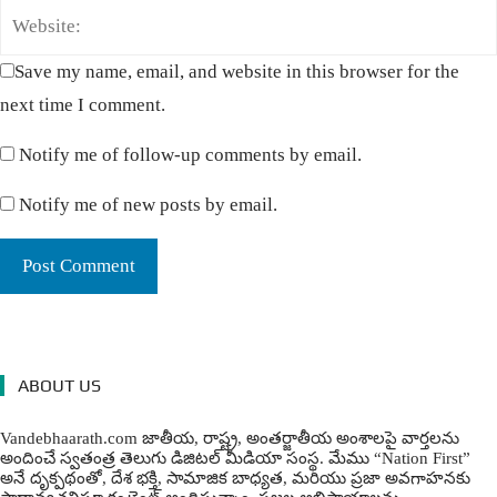
Save my name, email, and website in this browser for the
next time I comment.
Notify me of follow-up comments by email.
Notify me of new posts by email.
ABOUT US
Vandebhaarath.com జాతీయ, రాష్ట్ర, అంతర్జాతీయ అంశాలపై వార్తలను
అందించే స్వతంత్ర తెలుగు డిజిటల్ మీడియా సంస్థ. మేము “Nation First”
అనే దృక్పథంతో, దేశ భక్తి, సామాజిక బాధ్యత, మరియు ప్రజా అవగాహనకు