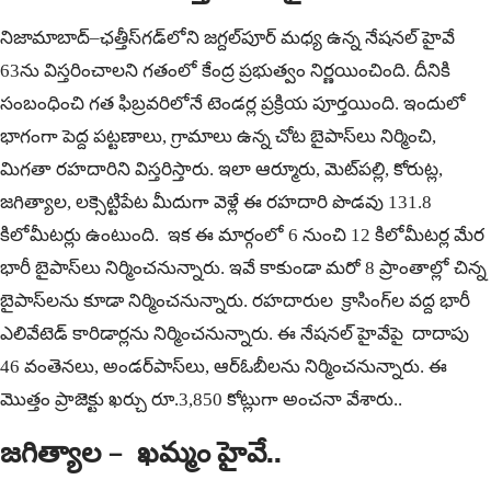
నిజామాబాద్‌–ఛత్తీస్‌గడ్‌లోని జగ్దల్‌పూర్‌ మధ్య ఉన్న నేషనల్ హైవే
63ను విస్తరించాలని గతంలో కేంద్ర ప్రభుత్వం నిర్ణయించింది. దీనికి
సంబంధించి గత ఫిబ్రవరిలోనే టెండర్ల ప్రక్రియ పూర్తయింది. ఇందులో
భాగంగా పెద్ద పట్టణాలు, గ్రామాలు ఉన్న చోట బైపాస్‌లు నిర్మించి,
మిగతా రహదారిని విస్తరిస్తారు. ఇలా ఆర్మూరు, మెట్‌పల్లి, కోరుట్ల,
జగిత్యాల, లక్సెట్టిపేట మీదుగా వెళ్లే ఈ రహదారి పొడవు 131.8
కిలోమీటర్లు ఉంటుంది. ఇక ఈ మార్గంలో 6 నుంచి 12 కిలోమీటర్ల మేర
భారీ బైపాస్‌లు నిర్మించనున్నారు. ఇవే కాకుండా మరో 8 ప్రాంతాల్లో చిన్న
బైపాస్‌లను కూడా నిర్మించనున్నారు. రహదారుల క్రాసింగ్‌ల వద్ద భారీ
ఎలివేటెడ్‌ కారిడార్లను నిర్మించనున్నారు. ఈ నేషనల్ హైవేపై దాదాపు
46 వంతెనలు, అండర్‌పాస్‌లు, ఆర్‌ఓబీలను నిర్మించనున్నారు. ఈ
మొత్తం ప్రాజెక్టు ఖర్చు రూ.3,850 కోట్లుగా అంచనా వేశారు..
జగిత్యాల – ఖమ్మం హైవే..