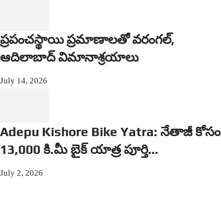
ప్రపంచస్థాయి ప్రమాణాలతో వరంగల్,
ఆదిలాబాద్ విమానాశ్రయాలు
July 14, 2026
Adepu Kishore Bike Yatra: నేతాజీ కోసం
13,000 కి.మీ బైక్ యాత్ర పూర్తి...
July 2, 2026