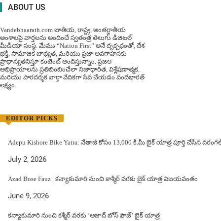
ABOUT US
Vandebhaarath.com జాతీయ, రాష్ట్ర, అంతర్జాతీయ
అంశాలపై వార్తలను అందించే స్వతంత్ర తెలుగు డిజిటల్
మీడియా సంస్థ. మేము “Nation First” అనే దృక్పథంతో, దేశ
భక్తి, సామాజిక బాధ్యత, మరియు ప్రజా అవగాహనకు
ప్రాధాన్యతనిస్తూ కంటెంట్ అందిస్తున్నాం. ప్రజల
అభిప్రాయాలను ప్రతిబింబించేలా నిజాధారిత, విశ్లేషణాత్మక,
మరియు పారదర్శక వార్తా వేదికగా సేవ చేయడం వందేభార‌త్
ల‌క్ష్యం.
EDITOR PICKS
Adepu Kishore Bike Yatra: నేతాజీ కోసం 13,000 కి.మీ బైక్ యాత్ర పూర్తి చేసిన వర
July 2, 2026
Azad Bose Fauz | కన్యాకుమారి నుంచి కాశ్మీర్ వరకు బైక్ యాత్ర విజయవంతం
June 9, 2026
కన్యాకుమారి నుంచి కశ్మీర్ వరకు ‘ఆజాద్ బోస్ ఫౌజ్’ బైక్ యాత్ర