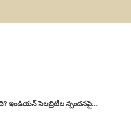
? ఇండియన్ సెలబ్రిటీల స్పందనపై...