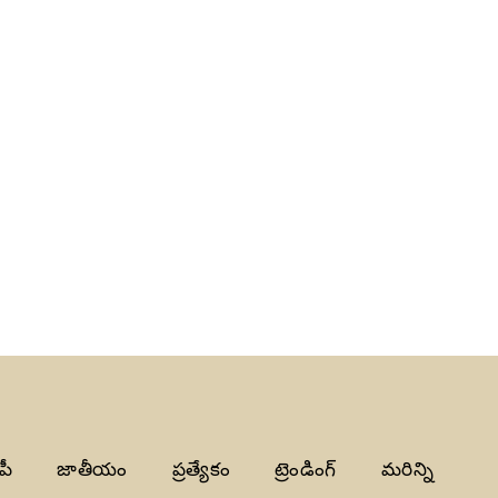
పీ
జాతీయం
ప్రత్యేకం
ట్రెండింగ్
మరిన్ని