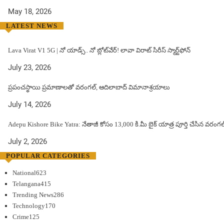
May 18, 2026
LATEST NEWS
Lava Virat V1 5G | నో యాడ్స్.. నో బ్లోట్‌వేర్! లావా విరాట్ సిరీస్ స్మార్ట్‌ఫోన్​
July 23, 2026
ప్రపంచస్థాయి ప్రమాణాలతో వరంగల్, ఆదిలాబాద్ విమానాశ్రయాలు
July 14, 2026
Adepu Kishore Bike Yatra: నేతాజీ కోసం 13,000 కి.మీ బైక్ యాత్ర పూర్తి చేసిన వర
July 2, 2026
POPULAR CATEGORIES
National
623
Telangana
415
Trending News
286
Technology
170
Crime
125