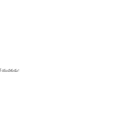
ంగల్ యువకుడు!