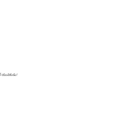
ంగల్ యువకుడు!