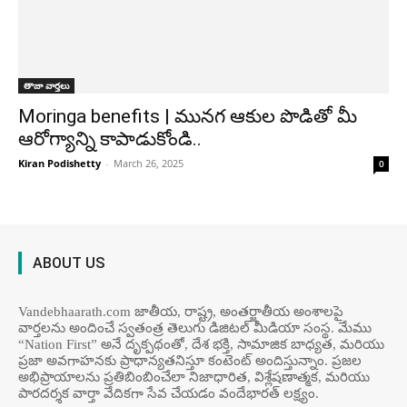
తాజా వార్తలు
Moringa benefits | మునగ ఆకుల పొడితో మీ
ఆరోగ్యాన్ని కాపాడుకోండి..
Kiran Podishetty
-
March 26, 2025
0
ABOUT US
Vandebhaarath.com జాతీయ, రాష్ట్ర, అంతర్జాతీయ అంశాలపై
వార్తలను అందించే స్వతంత్ర తెలుగు డిజిటల్ మీడియా సంస్థ. మేము
“Nation First” అనే దృక్పథంతో, దేశ భక్తి, సామాజిక బాధ్యత, మరియు
ప్రజా అవగాహనకు ప్రాధాన్యతనిస్తూ కంటెంట్ అందిస్తున్నాం. ప్రజల
అభిప్రాయాలను ప్రతిబింబించేలా నిజాధారిత, విశ్లేషణాత్మక, మరియు
పారదర్శక వార్తా వేదికగా సేవ చేయడం వందేభార‌త్ ల‌క్ష్యం.