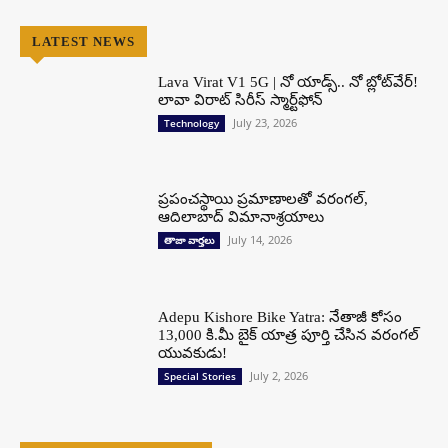
LATEST NEWS
Lava Virat V1 5G | నో యాడ్స్.. నో బ్లోట్‌వేర్!
లావా విరాట్ సిరీస్ స్మార్ట్‌ఫోన్​
July 23, 2026
Technology
ప్రపంచస్థాయి ప్రమాణాలతో వరంగల్,
ఆదిలాబాద్ విమానాశ్రయాలు
July 14, 2026
తాజా వార్తలు
Adepu Kishore Bike Yatra: నేతాజీ కోసం
13,000 కి.మీ బైక్ యాత్ర పూర్తి చేసిన వరంగల్
యువకుడు!
July 2, 2026
Special Stories