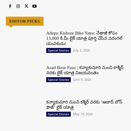
EDITOR PICKS
Adepu Kishore Bike Yatra: నేతాజీ కోసం
13,000 కి.మీ బైక్ యాత్ర పూర్తి చేసిన వరంగల్
యువకుడు!
July 2, 2026
Special Stories
Azad Bose Fauz | కన్యాకుమారి నుంచి కాశ్మీర్
వరకు బైక్ యాత్ర విజయవంతం
June 9, 2026
Special Stories
కన్యాకుమారి నుంచి కశ్మీర్ వరకు ‘ఆజాద్ బోస్
ఫౌజ్’ బైక్ యాత్ర
May 18, 2026
Special Stories