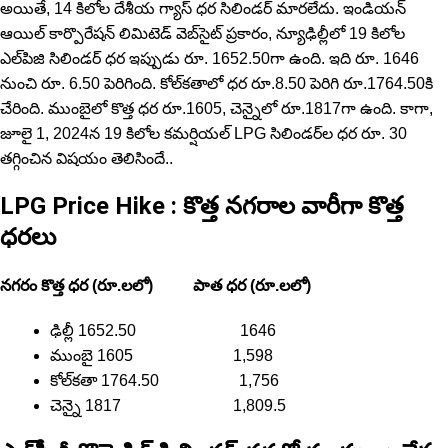
అయితే, 14 కిలోల దేశీయ గ్యాస్ ధర సిలిండర్ మార‌లేదు. ఇండియన్
ఆయిల్ కార్పొరేషన్ లిమిటెడ్ వెబ్‌సైట్ ప్రకారం, న్యూఢిల్లీలో 19 కిలోల
ఎల్‌పిజి సిలిండర్ ధర ఇప్పుడు రూ. 1652.50గా ఉంది. ఇది రూ. 1646
నుంచి రూ. 6.50 పెరిగింది. కోల్‌కతాలో ధర రూ.8.50 పెరిగి రూ.1764.50కి
చేరింది. ముంబైలో కొత్త ధర రూ.1605, చెన్నైలో రూ.1817గా ఉంది. కాగా,
జూలై 1, 2024న 19 కిలోల కమర్షియల్ LPG సిలిండర్‌ల ధర రూ. 30
తగ్గించిన విష‌యం తెలిసిందే..
LPG Price Hike : కొత్త నగరాల వారీగా కొత్త
ధరలు
నగరం కొత్త ధర (రూ.లలో) పాత ధర (రూ.లలో)
ఢిల్లీ 1652.50 1646
ముంబై 1605 1,598
కోల్‌కతా 1764.50 1,756
చెన్నై 1817 1,809.5