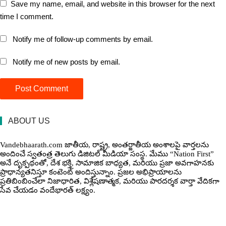
Save my name, email, and website in this browser for the next
time I comment.
Notify me of follow-up comments by email.
Notify me of new posts by email.
ABOUT US
Vandebhaarath.com జాతీయ, రాష్ట్ర, అంతర్జాతీయ అంశాలపై వార్తలను
అందించే స్వతంత్ర తెలుగు డిజిటల్ మీడియా సంస్థ. మేము “Nation First”
అనే దృక్పథంతో, దేశ భక్తి, సామాజిక బాధ్యత, మరియు ప్రజా అవగాహనకు
ప్రాధాన్యతనిస్తూ కంటెంట్ అందిస్తున్నాం. ప్రజల అభిప్రాయాలను
ప్రతిబింబించేలా నిజాధారిత, విశ్లేషణాత్మక, మరియు పారదర్శక వార్తా వేదికగా
సేవ చేయడం వందేభార‌త్ ల‌క్ష్యం.