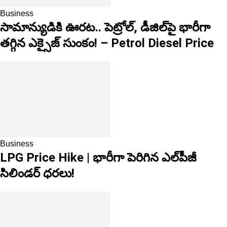
Business
సామాన్యుడికి ఊరట.. పెట్రోల్, డీజిల్‌పై భారీగా
తగ్గిన ఎక్సైజ్ సుంకం! – Petrol Diesel Price
Business
LPG Price Hike | భారీగా పెరిగిన ఎల్‌పీజీ
సిలిండర్ ధరలు!