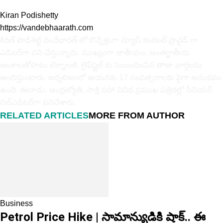
Kiran Podishetty
https://vandebhaarath.com
కిర‌ణ్ పొడిశెట్టి వందేభారత్ లో కొన్నేళ్లుగా న్యూస్ కంటెంట్ ప్రొవైడ్ గా
ఎడిటర్‌గా పని చేస్తున్నారు. ముఖ్యంగా జాతీయం, అంత‌ర్జాతీయ
అంశాల‌తోపాటు టెక్నాల‌జీ, లైఫ్‌స్టైల్‌ కు సంబంధించిన తాజా వార్తల‌ను
అందిస్తుంటారు. జర్నలిజంలో ఆయ‌న‌కు 17 సంవత్సరాలకు పైగా అనుభవం
ఉంది. ఈనాడు, ఆంధ్ర‌జ్యోతి, సాక్షి స‌హా వివిధ ప్ర‌ముఖ‌ ప‌త్రిక‌ల్లో సీనియ‌ర్‌
స‌బ్ఎడిట‌ర్‌గా ప‌నిచేశారు.
RELATED ARTICLES
MORE FROM AUTHOR
Business
Petrol Price Hike | సామాన్యుడికి షాక్.. ఈ