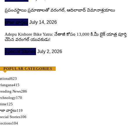
ప్రపంచస్థాయి ప్రమాణాలతో వరంగల్, ఆదిలాబాద్ విమానాశ్రయాలు
తాజా వార్తలు
July 14, 2026
Adepu Kishore Bike Yatra: నేతాజీ కోసం 13,000 కి.మీ బైక్ యాత్ర పూర్తి
చేసిన వరంగల్ యువకుడు!
Special Stories
July 2, 2026
POPULAR CATEGORIES
ational
623
elangana
415
rending News
286
echnology
170
rime
125
ాజా వార్తలు
119
pecial Stories
106
lections
104