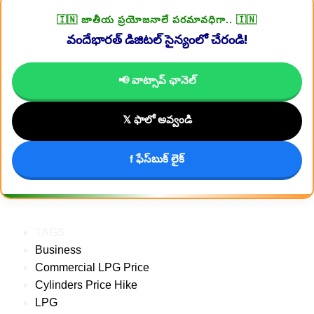
🇮🇳 జాతీయ ప్రయోజనాలే పరమావధిగా.. 🇮🇳
వందేభారత్ డిజిటల్ సైన్యంలో చేరండి!
📢 వాట్సాప్ ఛానెల్
𝕏 ఫాలో అవ్వండి
f ఫేస్‌బుక్ లైక్
TAGS
Business
Commercial LPG Price
Cylinders Price Hike
LPG