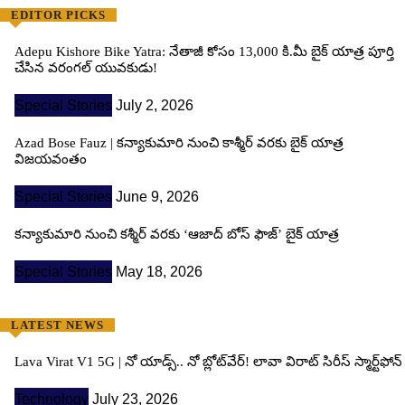
EDITOR PICKS
Adepu Kishore Bike Yatra: నేతాజీ కోసం 13,000 కి.మీ బైక్ యాత్ర పూర్తి
చేసిన వరంగల్ యువకుడు!
Special Stories
July 2, 2026
Azad Bose Fauz | కన్యాకుమారి నుంచి కాశ్మీర్ వరకు బైక్ యాత్ర
విజయవంతం
Special Stories
June 9, 2026
కన్యాకుమారి నుంచి కశ్మీర్ వరకు ‘ఆజాద్ బోస్ ఫౌజ్’ బైక్ యాత్ర
Special Stories
May 18, 2026
LATEST NEWS
Lava Virat V1 5G | నో యాడ్స్.. నో బ్లోట్‌వేర్! లావా విరాట్ సిరీస్ స్మార్ట్‌ఫోన్​
Technology
July 23, 2026