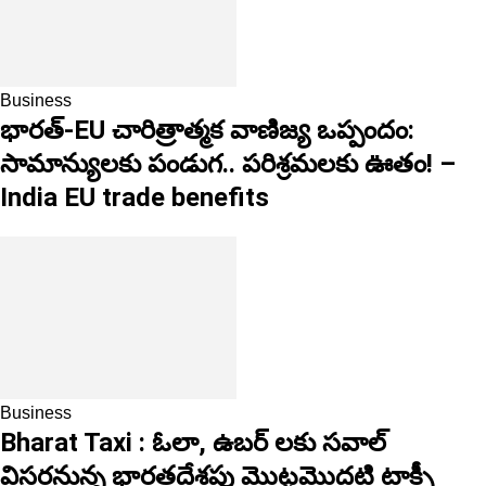
Business
భారత్-EU చారిత్రాత్మక వాణిజ్య ఒప్పందం:
సామాన్యులకు పండుగ.. పరిశ్రమలకు ఊతం! –
India EU trade benefits
Business
Bharat Taxi : ఓలా, ఉబర్ లకు సవాల్‌
విసరనున్న భారతదేశపు మొట్టమొదటి టాక్సీ