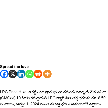
Spread the love
LPG Price Hike: ఆగ‌స్టు నెల ప్రారంభంతో చమురు మార్కెటింగ్ కంపెనీలు
(OMCలు) 19 కిలోల కమర్షియల్ LPG గ్యాస్ సిలిండర్ల ధరలను రూ. 8.50
పెంచాయి, ఆగస్టు 1, 2024 నుంచి ఈ కొత్త ధ‌ర‌లు అమలులోకి వస్తాయి.