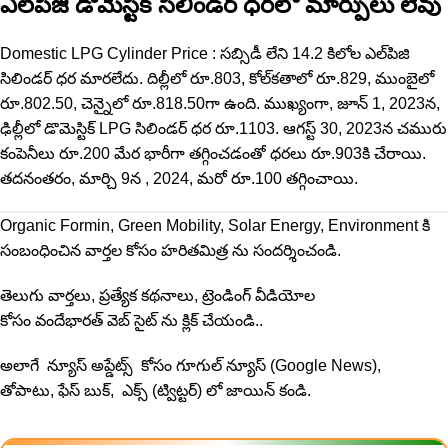
ఎల్‌పీజీ డొమెస్టిక్ సిలిండర్ ధరలో మార్పులు లేవు
Domestic LPG Cylinder Price : సబ్సిడీ లేని 14.2 కిలోల ఎల్‌పిజి
సిలిండర్ ధర మారలేదు. దిల్లీలో రూ.803, కోల్‌కతాలో రూ.829, ముంబైలో
రూ.802.50, చెన్నైలో రూ.818.50గా ఉంది. ముఖ్యంగా, జూన్ 1, 2023న,
ఢిల్లీలో డొమెస్టిక్ LPG సిలిండర్ ధర రూ.1103. ఆగస్ట్ 30, 2023న చమురు
కంపెనీలు రూ.200 మేర భారీగా తగ్గించడంతో ధరలు రూ.903కి చేరాయి.
తదనంతరం, మార్చి 9న , 2024, మరో రూ.100 తగ్గించాయి.
Organic Formin, Green Mobility, Solar Energy, Environment కి
సంబంధించిన వార్తల కోసం
హరితమిత్ర
ను సందర్శించండి.
తెలుగు వార్తలు, ప్రత్యేక కథనాలు, ట్రెండింగ్ వీడియోల
కోసం
వందేభారత్
వెబ్ సైట్ ను క్లిక్ చేయండి..
అలాగే న్యూస్ అప్డేట్స్ కోసం
గూగుల్ న్యూస్ (Google News)
,
తోపాటు,
ఫేస్ బుక్
, ఎక్స్ (
ట్విట్టర్
) లో జాయిన్ కండి.