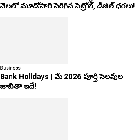
నెలలో మూడోసారి పెరిగిన పెట్రోల్, డీజిల్ ధరలు!
Business
Bank Holidays | మే 2026 పూర్తి సెలవుల
జాబితా ఇదే!