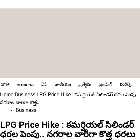
మరిన్ని
Home
తెలంగాణ
ఏపీ
జాతీయం
ప్రత్యేకం
ట్రెండింగ్
Home
Business
LPG Price Hike : కమర్షియల్ సిలిండర్ ధరల పెంపు..
నగరాల వారీగా కొత్త...
Business
LPG Price Hike : కమర్షియల్ సిలిండర్
ధరల పెంపు.. నగరాల వారీగా కొత్త ధరలు