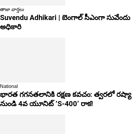
తాజా వార్తలు
Suvendu Adhikari | బెంగాల్ సీఎంగా సువేందు
అధికారి
National
భారత గగనతలానికి రక్షణ కవచం: త్వరలో రష్యా
నుండి 4వ యూనిట్ ‘S-400’ రాక!