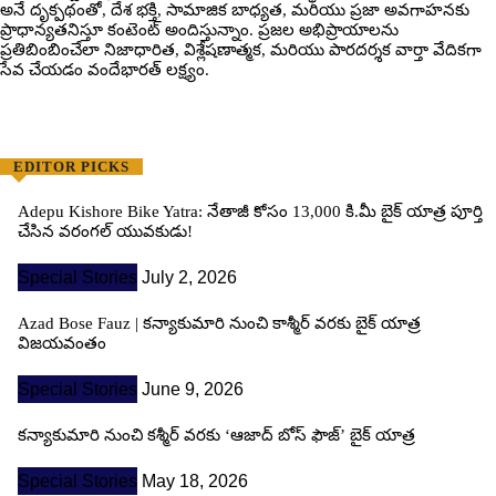
అనే దృక్పథంతో, దేశ భక్తి, సామాజిక బాధ్యత, మరియు ప్రజా అవగాహనకు
ప్రాధాన్యతనిస్తూ కంటెంట్ అందిస్తున్నాం. ప్రజల అభిప్రాయాలను
ప్రతిబింబించేలా నిజాధారిత, విశ్లేషణాత్మక, మరియు పారదర్శక వార్తా వేదికగా
సేవ చేయడం వందేభార‌త్ ల‌క్ష్యం.
EDITOR PICKS
Adepu Kishore Bike Yatra: నేతాజీ కోసం 13,000 కి.మీ బైక్ యాత్ర పూర్తి
చేసిన వరంగల్ యువకుడు!
Special Stories
July 2, 2026
Azad Bose Fauz | కన్యాకుమారి నుంచి కాశ్మీర్ వరకు బైక్ యాత్ర
విజయవంతం
Special Stories
June 9, 2026
కన్యాకుమారి నుంచి కశ్మీర్ వరకు ‘ఆజాద్ బోస్ ఫౌజ్’ బైక్ యాత్ర
Special Stories
May 18, 2026