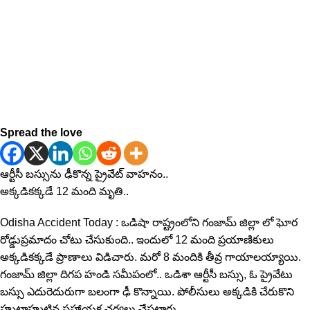
Spread the love
ఆర్టీసీ బస్సును ఢీకొన్న ప్రైవేట్​ వాహనం..
అక్కడికక్కడే 12 మంది మృతి..
Odisha Accident Today : ఒడిషా రాష్ట్రంలోని గంజామ్ జిల్లా లో ఘోర
రోడ్డుప్రమాదం చోటు చేసుకుంది.. ఇందులో 12 మంది ప్రయాణికులు
అక్కడికక్కడే ప్రాణాలు విడిచారు. మరో 8 మందికి తీవ్ర గాయాలయ్యాయి.
గంజామ్ జిల్లా దిగప హండి సమీపంలో.. ఒడిశా ఆర్టీసీ బస్సు, ఓ ప్రైవేటు
బస్సు ఎదురెదురుగా బలంగా ఢీ కొన్నాయి. పోలీసులు అక్కడికి చేరుకొని
హుటాహుటిన సహాయక చర్యలు చేపట్టారు.