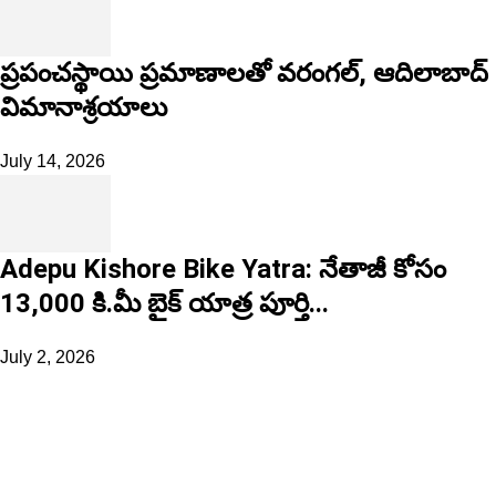
ప్రపంచస్థాయి ప్రమాణాలతో వరంగల్, ఆదిలాబాద్
విమానాశ్రయాలు
July 14, 2026
Adepu Kishore Bike Yatra: నేతాజీ కోసం
13,000 కి.మీ బైక్ యాత్ర పూర్తి...
July 2, 2026