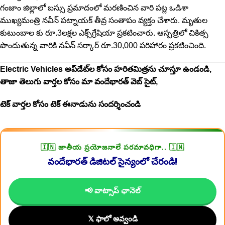
గంజాం జిల్లాలో బస్సు ప్రమాదంలో మరణించిన వారి పట్ల ఒడిశా
ముఖ్యమంత్రి నవీన్ పట్నాయక్ తీవ్ర సంతాపం వ్యక్తం చేశారు. మృతుల
కుటుంబాల కు రూ.3లక్షల ఎక్స్‌గ్రేషియా ప్రకటించారు. ఆస్పత్రిలో చికిత్స
పొందుతున్న వారికి నవీన్​ సర్కార్​ రూ.30,000 పరిహారం ప్రకటించింది.
Electric Vehicles అప్‌డేట్‌ల కోసం
హరితమిత్ర
ను చూస్తూ ఉండండి,
తాజా తెలుగు వార్తల కోసం మా
వందేభారత్
వెబ్ సైట్,
టెక్ వార్తల కోసం
టెక్ ఈనాడు
ను సందర్శించండి
🇮🇳 జాతీయ ప్రయోజనాలే పరమావధిగా.. 🇮🇳
వందేభారత్ డిజిటల్ సైన్యంలో చేరండి!
📢 వాట్సాప్ ఛానెల్
𝕏 ఫాలో అవ్వండి