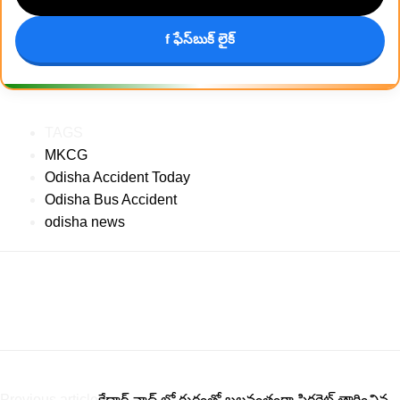
f ఫేస్‌బుక్ లైక్
TAGS
MKCG
Odisha Accident Today
Odisha Bus Accident
odisha news
Previous article
కేదార్ నాథ్ లో గుర్రంతో బలవంతంగా సిగరెట్ తాగించిన