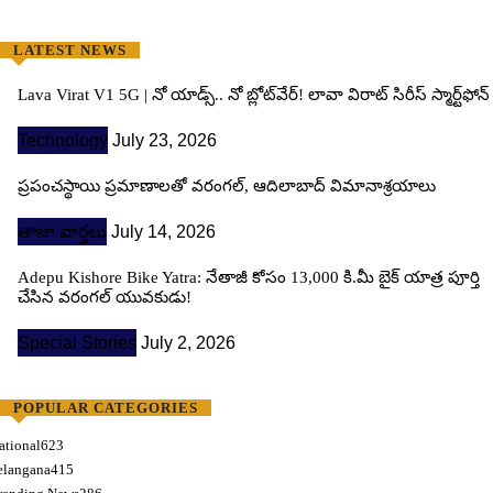
LATEST NEWS
Lava Virat V1 5G | నో యాడ్స్.. నో బ్లోట్‌వేర్! లావా విరాట్ సిరీస్ స్మార్ట్‌ఫోన్​
Technology
July 23, 2026
ప్రపంచస్థాయి ప్రమాణాలతో వరంగల్, ఆదిలాబాద్ విమానాశ్రయాలు
తాజా వార్తలు
July 14, 2026
Adepu Kishore Bike Yatra: నేతాజీ కోసం 13,000 కి.మీ బైక్ యాత్ర పూర్తి
చేసిన వరంగల్ యువకుడు!
Special Stories
July 2, 2026
POPULAR CATEGORIES
ational
623
elangana
415