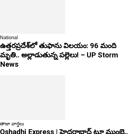
National
ఉత్తరప్రదేశ్‌లో తుఫాను విలయం: 96 మంది
మృతి.. అల్లాడుతున్న పల్లెలు! – UP Storm
News
తాజా వార్తలు
Oshadhi Express | హైదరాబాద్ టూ ముంబై..