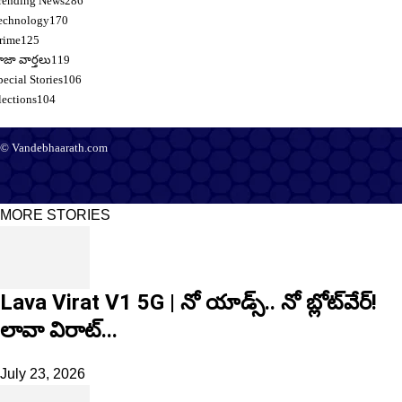
rending News
286
echnology
170
rime
125
ాజా వార్తలు
119
pecial Stories
106
lections
104
© Vandebhaarath.com
About Us
Contact Us
Terms and Conditions
Privacy Policy
Advertise
Editorial Policy
Support
MORE STORIES
Lava Virat V1 5G | నో యాడ్స్.. నో బ్లోట్‌వేర్!
లావా విరాట్...
July 23, 2026