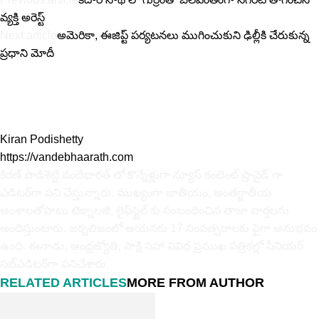
వ్యక్తి అరెస్ట్
Next article
అమెరికా, ఈజిప్ట్ పర్యటనలు ముగించుకుని ఢిల్లీకి చేరుకున్న
ప్రధాని మోదీ
Kiran Podishetty
https://vandebhaarath.com
కిర‌ణ్ పొడిశెట్టి వందేభారత్ లో కొన్నేళ్లుగా న్యూస్ కంటెంట్ ప్రొవైడ్ గా
ఎడిటర్‌గా పని చేస్తున్నారు. ముఖ్యంగా జాతీయం, అంత‌ర్జాతీయ
అంశాల‌తోపాటు టెక్నాల‌జీ, లైఫ్‌స్టైల్‌ కు సంబంధించిన తాజా వార్తల‌ను
అందిస్తుంటారు. జర్నలిజంలో ఆయ‌న‌కు 17 సంవత్సరాలకు పైగా అనుభవం
ఉంది. ఈనాడు, ఆంధ్ర‌జ్యోతి, సాక్షి స‌హా వివిధ ప్ర‌ముఖ‌ ప‌త్రిక‌ల్లో సీనియ‌ర్‌
స‌బ్ఎడిట‌ర్‌గా ప‌నిచేశారు.
RELATED ARTICLES
MORE FROM AUTHOR