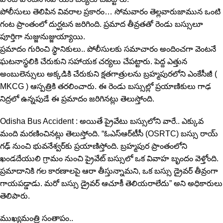
పోలీసులు తెలిపిన వివరాల ప్రకారం… సోమవారం తెల్లవారుజామున ఒంటి
గంట ప్రాంతంలో దుర్ఘటన జరిగింది. ప్రమాద తీవ్రతతో రెండు బస్సులూ
పూర్తిగా నుజ్జునుజ్జుయ్యాయి.
ప్రమాదం గురించి స్థానికులు.. పోలీసులకు సమాచారం అందించగా వెంటనే
ఘటనాస్థలికి చేరుకుని సహాయక చర్యలు చేపట్టారు. పెద్ద ఎత్తున
అంబులెన్సులు అక్కడికి చేరుకుని క్షతగాత్రులను బ్రహ్మపురలోని ఎంకేసీజీ (
MKCG ) ఆస్పత్రికి తరలించారు. ఈ రెండు బస్సుల్లో ప్రయాణికులు గాఢ
నిద్రలో ఉన్నపుడే ఈ ప్రమాదం జరిగినట్లు తెలుస్తోంది.
Odisha Bus Accident : అయితే ప్రైవేటు బస్సులోని వారే.. ఎక్కువ
మంది మరణించినట్లు తెలుస్తోంది. “ఓఎస్‌ఆర్‌టీసీ (OSRTC) బస్సు రాయ్​
గఢ్ నుంచి భువనేశ్వర్‌కు ప్రయాణిస్తోంది. బ్రహ్మపుర ప్రాంతంలోని
ఖండదేయులి గ్రామం నుంచి ప్రైవేట్ బస్సులో ఒక వివాహ బృందం వెళ్తోంది.
ప్రమాదానికి గల కారణాలపై ఆరా తీస్తున్నామని, ఒక బస్సు డ్రైవర్​ తీవ్రంగా
గాయపడ్డాడు. మరో బస్సు డ్రైవర్​ ఆచూకీ తెలియరాలేదు” అని అధికారులు
తెలిపారు.
ముఖ్యమంత్రి సంతాపం..