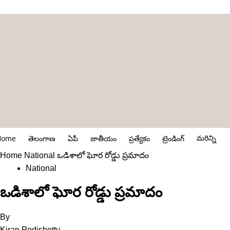
మరిన్ని
Home
తెలంగాణ
ఏపీ
జాతీయం
ప్రత్యేకం
ట్రెండింగ్
Home
National
ఒడిశాలో ఘోర రోడ్డు ప్రమాదం
National
ఒడిశాలో ఘోర రోడ్డు ప్రమాదం
By
Kiran Podishetty