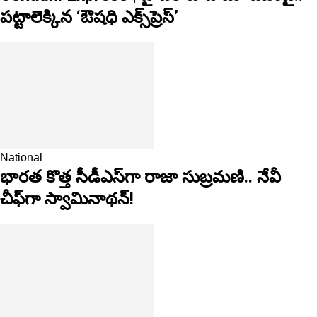
పట్టాలెక్కిన ‘ఔషధి ఎక్స్‌ప్రెస్’
National
భారత కొత్త సీడీఎస్‌గా రాజా సుబ్రమణి.. నేవీ
చీఫ్‌గా స్వామినాథన్!